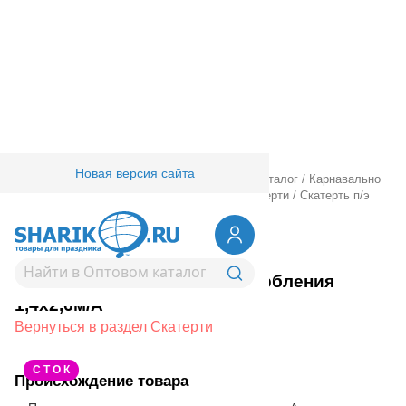
Новая версия сайта
Главная
/
Товары для праздника
/
Оптовый каталог
/
Карнавально
праздничная прод.
/
Сервировка стола
/
Скатерти
/
Скатерть п/э
Оскорбления 1,4х2,6м/А
1502-4776
Скатерть п/э Оскорбления
1,4х2,6м/А
Вернуться в раздел Скатерти
С Т О К
Происхождение товара