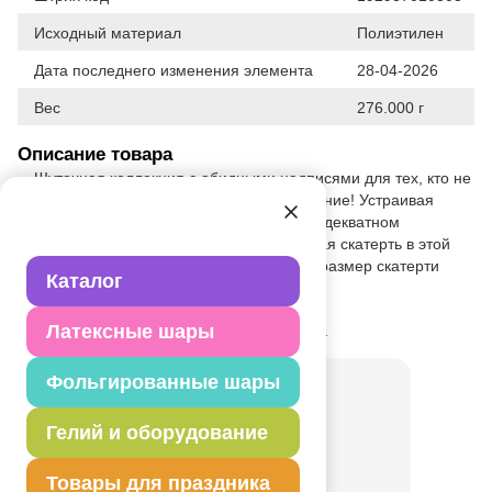
Исходный материал
Полиэтилен
Дата последнего изменения элемента
28-04-2026
Вес
276.000 г
Описание товара
Шуточная коллекция с обидными надписями для тех, кто не
прочь развеселить своих друзей! Внимание! Устраивая
такую вечеринку, убедитесь заранее в адекватном
восприятии темы друзьями. Праздничная скатерть в этой
коллекции выполнена из полиэтилена, размер скатерти
Каталог
140х260см.
Товар из коллекции
Оскорбления
Латексные шары
Фольгированные шары
Гелий и оборудование
Товары для праздника