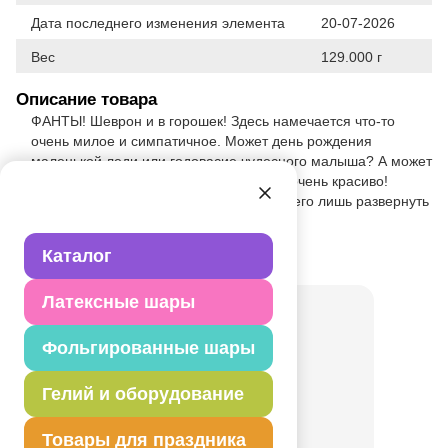
Дата последнего изменения элемента
20-07-2026
Вес
129.000 г
Описание товара
ФАНТЫ! Шеврон и в горошек! Здесь намечается что-то
очень милое и симпатичное. Может день рождения
маленькой леди или годовасие чудесного малыша? А может
девичник? Бумажный декор смотрится очень красиво!
Чтобы оформить комнату Вам нужно всего лишь развернуть
фанты и подвесить их за петельки.
Каталог
Товар из раздела
Баннеры
Латексные шары
Фольгированные шары
Гелий и оборудование
Товары для праздника