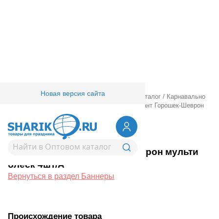
Новая версия сайта
Главная
/
Товары для праздника
/
Оптовый каталог
/
Карнавально
праздничная прод.
/
Гирлянды.
/
Баннеры
/
Фант Горошек-Шеврон
мульти блеск 4шт/A
1505-1453
Фант Горошек-Шеврон мульти
блеск 4шт/A
Вернуться в раздел Баннеры
Происхождение товара