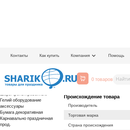
Главная
/
Товары для праздника
/
Оптовый каталог
/
Карнавально праздн
Контакты
Как купить
Компания
Помощь
Воздушные шары, все для
1501-3058
Маска Венец
праздника
0 товаров
Расширенный поиск
С Т О К
Шары латексные
Шары фольгированные
Происхождение товара
Гелий оборудование
Производитель
аксессуары
Бумага декоративная
Торговая марка
Карнавально праздничная
прод.
Страна происхождения