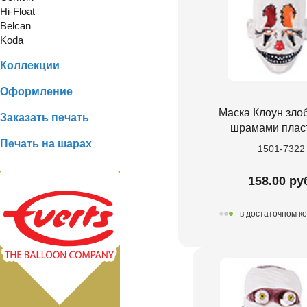
Hi-Float
Belcan
Koda
Коллекции
Оформление
Маска Клоун зло
Заказать печать
шрамами плас
Печать на шарах
1501-7322
158.00 ру
в достаточном к