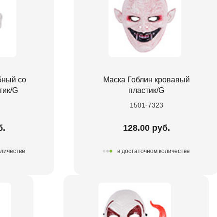
бный со
Маска Гоблин кровавый
тик/G
пластик/G
1501-7323
б.
128.00 руб.
оличестве
в достаточном количестве