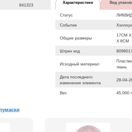
Характеристики
Вид упаков
841323
Статус
ЛИКВИ
Событие
Хэллоу
17СМ X
Общие размеры
X 8СМ
Штрих код
809801
Пластма
Исходный материал
ткань
Дата последнего
28-04-2
изменения элемента
Вес
45.000 г
лумаски