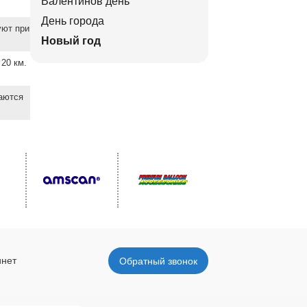
Валентинов день
День города
уют при
Новый год
20 км.
ваются
инет
Обратный звонок