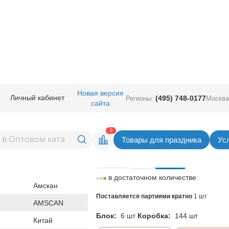
ичная прод.
/
Карнавал аксессуары
/
Маски полумаски
/
Маска Венециан
Новая версия
Личный кабинет
(495) 748-0177
Регионы:
Москва
сайта
ианская череп/А
Вернуться в раздел Маски полу
0
Товары для праздника
Ус
Цена
475,00
руб. за шт
в достаточном количестве
Амскан
Поставляется партиями кратно
1 шт
AMSCAN
Блок:
6 шт
Коробка:
144 шт
Китай