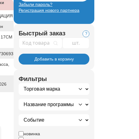
ки
Забыли пароль?
Регистрация нового партнера
ДАЦИЯ
ин
Быстрый заказ
?
 17СМ
Код товара
730693
Добавить в корзину
сса,
Фильтры
026
новинка