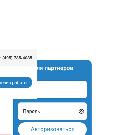
ская череп/А
(495) 785-4685
:
Вход для партнеров
маски
ловия работы
Логин
Пароль
Авторизоваться