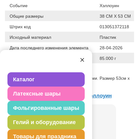
Событие
Хэллоуин
Общие размеры
38 СМ Х 53 СМ
Штрих код
013051372118
Исходный материал
Пластик
Дата последнего изменения элемента
28-04-2026
Вес
85.000 г
Описание товара
Большой пластиковый баннер с блестками. Размер 53см х
Каталог
38см.
Латексные шары
Товар из коллекции
Вечеринка Хэллоуин
Фольгированные шары
Гелий и оборудование
Товары для праздника