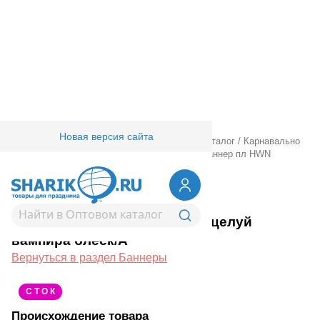
Новая версия сайта
Главная
/
Товары для праздника
/
Оптовый каталог
/
Карнавально
праздничная прод.
/
Гирлянды.
/
Баннеры
/
Баннер пл HWN
Поцелуй вампира блеск/A
1505-1085
Баннер пл HWN Поцелуй
вампира блеск/A
Вернуться в раздел Баннеры
С Т О К
Происхождение товара