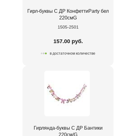
Гирл-буквы С ДР КонфеттиParty бел
220смG
1505-2501
157.00 руб.
в достаточном количестве
Гирлянда-буквы С ДР Бантики
220см/G