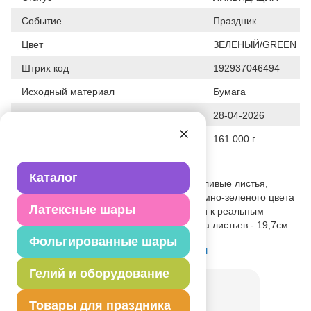
Событие
Праздник
Цвет
ЗЕЛЕНЫЙ/GREEN
Штрих код
192937046494
Исходный материал
Бумага
Дата последнего изменения элемента
28-04-2026
Вес
161.000 г
Описание товара
Каталог
Натуральный пеньковый шнур и причудливые листья,
вырезанные из дизайнерской бумаги темно-зеленого цвета
Латексные шары
сделают вашу вечеринку прибл иженной к реальным
Гавайям! Длина гирлянды 540см, высота листьев - 19,7см.
Фольгированные шары
Товар из коллекции
Лист Пальмы
Гелий и оборудование
Товары для праздника