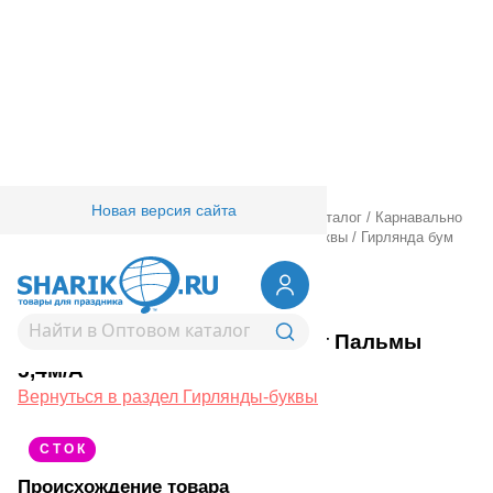
Новая версия сайта
Главная
/
Товары для праздника
/
Оптовый каталог
/
Карнавально
праздничная прод.
/
Гирлянды.
/
Гирлянды-буквы
/
Гирлянда бум
Лист Пальмы 5,4м/А
1505-2027
Гирлянда бум Лист Пальмы
5,4м/А
Вернуться в раздел Гирлянды-буквы
С Т О К
Происхождение товара