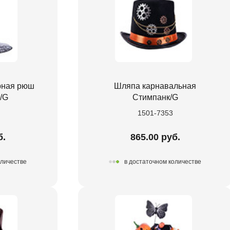
рная рюш
Шляпа карнавальная
/G
Стимпанк/G
1501-7353
б.
865.00 руб.
оличестве
в достаточном количестве