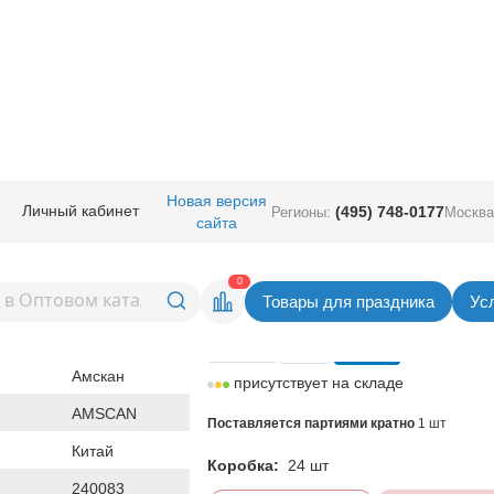
ичная прод.
/
Карнавал аксессуары
/
Декорации
/
Паутина зеленая свет
Новая версия
Личный кабинет
(495) 748-0177
Регионы:
Москва
сайта
ная светящаяся/A
Вернуться в раздел Деко
0
Товары для праздника
Ус
Цена
181,50
руб. за шт
Амскан
присутствует на складе
AMSCAN
Поставляется партиями кратно
1 шт
Китай
Коробка:
24 шт
240083