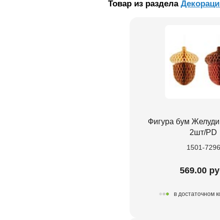
Товар из раздела
Декораци
Фигура бум Желуди
2шт/PD
1501-729
569.00 ру
в достаточном 