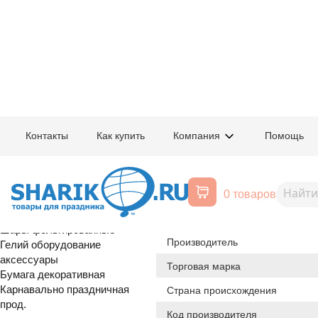
Главная
/
Товары для праздника
/
Оптовый каталог
/
Карнавально праздн
Контакты
Как купить
Компания
Помощь
Воздушные шары, все для
1501-2414
Паутина зеле
праздника
0 товаров
Расширенный поиск
С Т О К
Шары латексные
Происхождение товара
Шары фольгированные
Производитель
Гелий оборудование
аксессуары
Торговая марка
Бумага декоративная
Карнавально праздничная
Страна происхождения
прод.
Код производителя