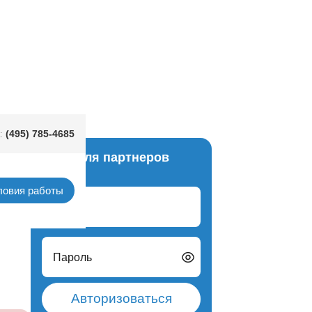
ящаяся/A
(495) 785-4685
:
Вход для партнеров
рации
ловия работы
Логин
Пароль
Авторизоваться