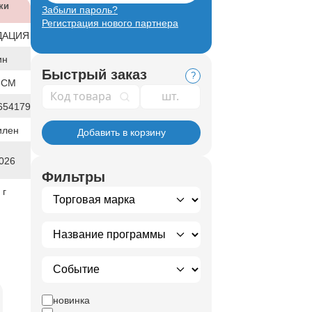
ки
Забыли пароль?
Регистрация нового партнера
ДАЦИЯ
ин
Быстрый заказ
?
5СМ
Код товара
654179
илен
Добавить в корзину
026
Фильтры
 г
новинка