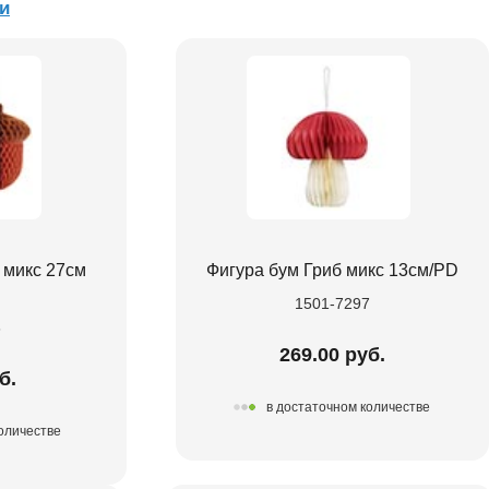
и
 микс 27см
Фигура бум Гриб микс 13см/PD
1501-7297
6
269.00 руб.
б.
в достаточном количестве
количестве