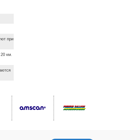
уют при
20 км.
ваются