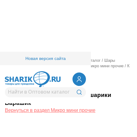
Новая версия сайта
Главная
/
Товары для праздника
/
Оптовый каталог
/
Шары
фольгированные
/
Шары фигурные малые
/
Микро мини прочие
/
К
М/ФИГУРА Малышарики Барашик
1206-1738
К М/ФИГУРА Малышарики
Барашик
Вернуться в раздел Микро мини прочие