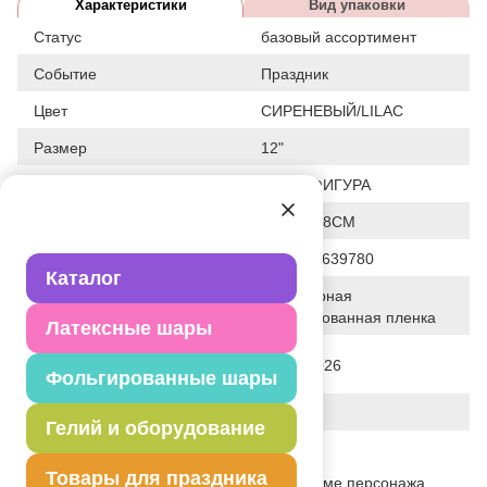
Характеристики
Вид упаковки
Статус
базовый ассортимент
Событие
Праздник
Цвет
СИРЕНЕВЫЙ/LILAC
Размер
12"
Форма
МИНИ ФИГУРА
Общие размеры
30.7X28.8CM
Штрих код
4690390639780
Каталог
Полимерная
Исходный материал
фольгированная пленка
Латексные шары
Дата последнего изменения
06-08-2026
элемента
Фольгированные шары
Вес
4.300 г
Гелий и оборудование
Описание товара
Товары для праздника
Воздушный фольгированный шар в форме персонажа