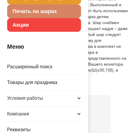
мультсериала Малышарики – Барашика. Выполненный в
формате мини-фигуры, этот шарик может быть использован
Печать на шарах
как часть декораций или в качестве подарка детям.
Надувать шар только с помощью воздуха. Шар снабжен
Акции
самозакрывающимся клапаном, что упрощает надув – даже
непрофессионал легко справится. Надутый шар следует
разместить с помощью розетки на палочку для
Меню
последующей продажи (розетка и палочка в комплект не
входят). Внимание! Цветовой оттенок шара в
действительности может отличаться от представленного на
фотографии в зависимости от настроек Вашего монитора.
Расширенный поиск
Размер шара: в ненадутом виде – 28,8см(Ш)х30,7(В), в
надутом виде – 23см(Ш)х24см(В).
Товары для праздника
Товар из коллекции
Малышарики
Условия работы
Компания
Реквизиты