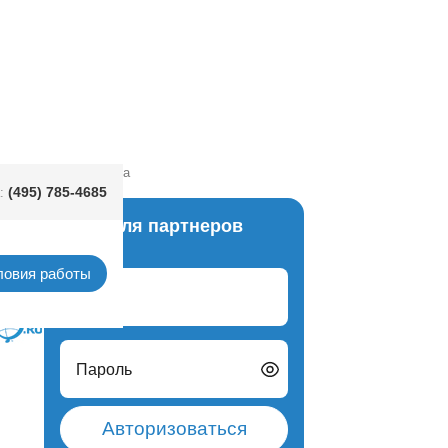
умруд Город Тотошка
(495) 785-4685
:
Вход для партнеров
Китай
ловия работы
Логин
Пароль
Авторизоваться