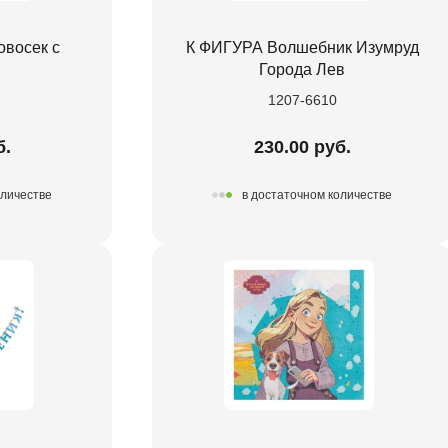
овосек с
К ФИГУРА Волшебник Изумруд
Города Лев
1207-6610
б.
230.00 руб.
оличестве
в достаточном количестве