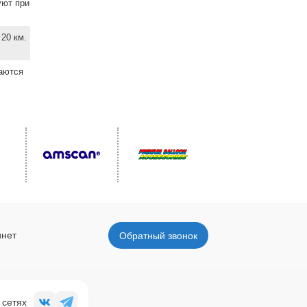
уют при
20 км.
ваются
инет
Обратный звонок
 сетях