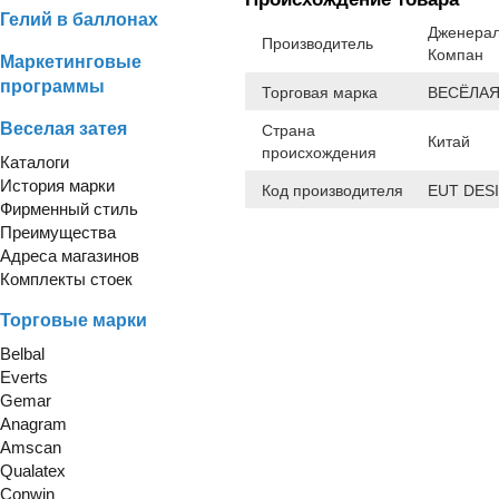
Гелий в баллонах
Дженерал
Производитель
Компан
Маркетинговые
программы
Торговая марка
ВЕСЁЛАЯ
Веселая затея
Страна
Китай
происхождения
Каталоги
История марки
Код производителя
EUT DES
Фирменный стиль
Преимущества
Адреса магазинов
Комплекты стоек
Торговые марки
Belbal
Everts
Gemar
Anagram
Amscan
Qualatex
Conwin