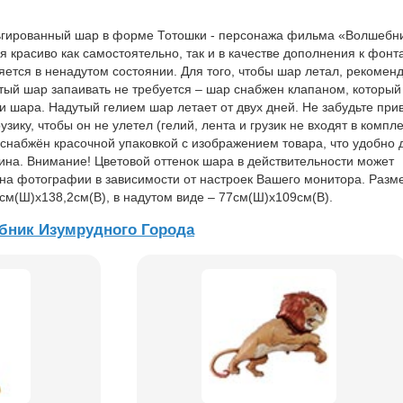
гированный шар в форме Тотошки - персонажа фильма «Волшебн
 красиво как самостоятельно, так и в качестве дополнения к фонт
ется в ненадутом состоянии. Для того, чтобы шар летал, рекомен
утый шар запаивать не требуется – шар снабжен клапаном, который
и шара. Надутый гелием шар летает от двух дней. Не забудьте при
зику, чтобы он не улетел (гелий, лента и грузик не входят в компле
снабжён красочной упаковкой с изображением товара, что удобно 
зина. Внимание! Цветовой оттенок шара в действительности может
 на фотографии в зависимости от настроек Вашего монитора. Разм
5см(Ш)х138,2см(В), в надутом виде – 77см(Ш)х109см(В).
бник Изумрудного Города