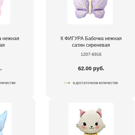
а нежная
К ФИГУРА Бабочка нежная
ая
сатин сиреневая
1207-6916
.
62.00 руб.
оличестве
в достаточном количестве