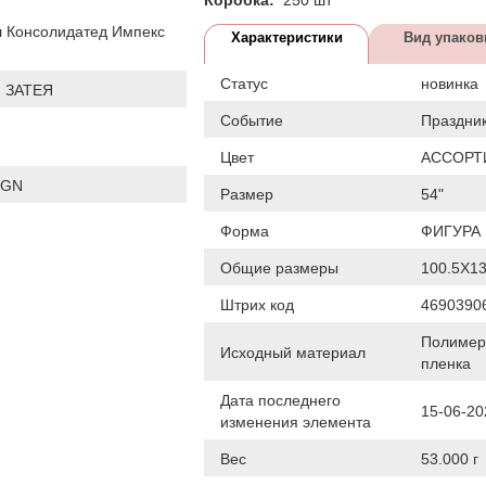
 Консолидатед Импекс
Характеристики
Вид упаков
Статус
новинка
 ЗАТЕЯ
Событие
Праздни
Цвет
АССОРТ
IGN
Размер
54"
Форма
ФИГУРА
Общие размеры
100.5X1
Штрих код
4690390
Полимер
Исходный материал
пленка
Дата последнего
15-06-20
изменения элемента
Вес
53.000 г