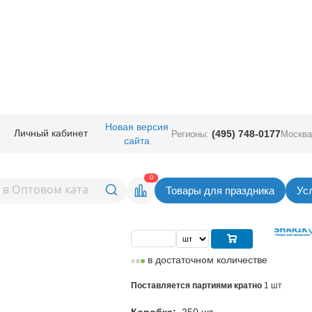
ные
/
Шары фигурные большие
/
Фигура Китай
/
К ФИГУРА Волшебник Из
Новая версия
Личный кабинет
(495) 748-0177
Регионы:
Москва
сайта
лшебник Изумруд Город
Вернуться в раздел Фигура 
0
Товары для праздника
Ус
Цена
250,00
руб. за шт
в достаточном количестве
Поставляется партиями кратно
1 шт
Коробка:
250 шт