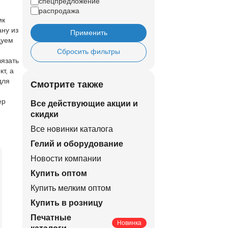
спецпредложение
распродажа
ик
ану из
Применить
дуем
Сбросить фильтры
вязать
кт, а
для
Смотрите также
ер
Все действующие акции и
скидки
Все новинки каталога
Гелий и оборудование
Новости компании
Купить оптом
Купить мелким оптом
Купить в розницу
Печатные
Новинка