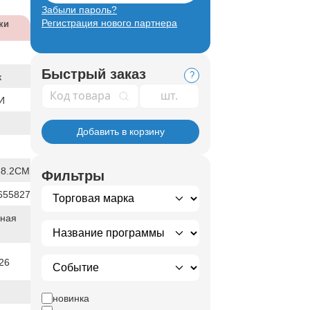
Забыли пароль?
Регистрация нового партнера
ки
Быстрый заказ
?
к
Код товара
И
Добавить в корзину
38.2CM
Фильтры
655827
ная
26
новинка