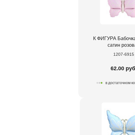
К ФИГУРА Бабочк
сатин розов
1207-6915
62.00 руб
в достаточном к