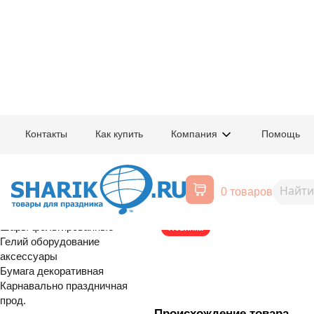
Главная
/
Товары для праздника
/
Оптовый каталог
/
Шары фольгирован
Контакты
Как купить
Компания
Помощь
Воздушные шары, все для
1207-6646
К ФИГУРА Во
праздника
0 товаров
Тотошка
Расширенный поиск
Шары латексные
Шары фольгированные
Новинка
Гелий оборудование
аксессуары
Бумага декоративная
Карнавально праздничная
прод.
Происхождение товара