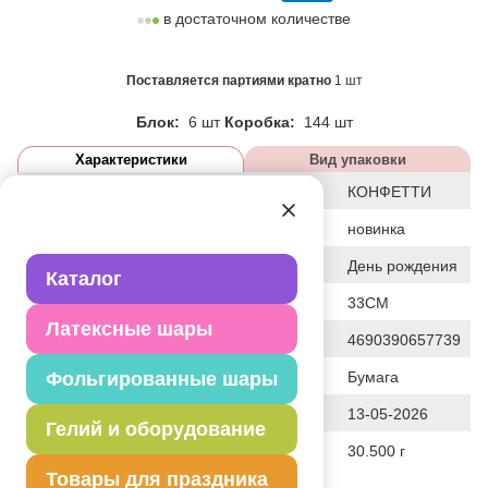
в достаточном количестве
Поставляется партиями кратно
1 шт
Блок:
6 шт
Коробка:
144 шт
Характеристики
Вид упаковки
Дизайн
КОНФЕТТИ
Статус
новинка
Событие
День рождения
Каталог
Общие размеры
33СМ
Латексные шары
Штрих код
4690390657739
Исходный материал
Фольгированные шары
Бумага
Дата последнего изменения элемента
13-05-2026
Гелий и оборудование
Вес
30.500 г
Товары для праздника