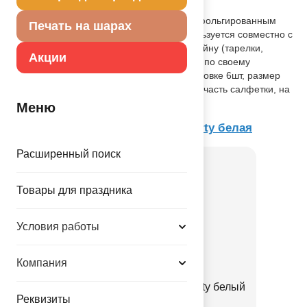
Описание товара
Двухслойная салфетка белого цвета с фольгированным
Печать на шарах
тиснением С ДНЕМ РОЖДЕНИЯ. Используется совместно с
другими элементами коллекции по дизайну (тарелки,
Акции
стаканы и т.п.) как украшение стола или по своему
непосредственному назначению. В упаковке 6шт, размер
33см. Тиснение нанесено только на 1/4 часть салфетки, на
лицевую сторону.
Меню
Товар из коллекции
Конфетти Party белая
Расширенный поиск
Товары для праздника
Условия работы
Компания
К 18" РУС ДР Конфетти Party белый
Реквизиты