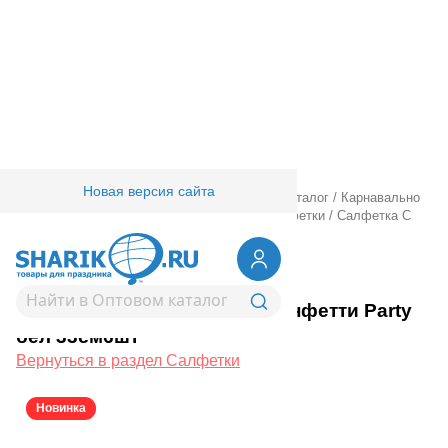
Новая версия сайта
Главная
/
Товары для праздника
/
Оптовый каталог
/
Карнавально
праздничная прод.
/
Сервировка стола
/
Салфетки
/
Салфетка С
ДР Конфетти Party бел 33см6шт
1502-6921
Салфетка С ДР Конфетти Party
бел 33см6шт
Вернуться в раздел Салфетки
Новинка