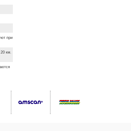
уют при
20 км.
ваются