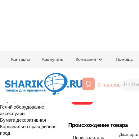
Главная
/
Товары для праздника
/
Оптовый каталог
/
Карнавально праздн
Контакты
Как купить
Компания
Помощь
Воздушные шары, все для
1505-2502
Гирлянда-бу
праздника
0 товаров
220см/G
Расширенный поиск
Шары латексные
Шары фольгированные
Новинка
Гелий оборудование
аксессуары
Бумага декоративная
Происхождение товара
Карнавально праздничная
прод.
Дженерал
Производитель