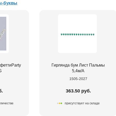
ы-буквы
феттиParty
Гирлянда бум Лист Пальмы
G
5,4м/А
1505-2027
б.
363.50 руб.
оличестве
присутствует на складе