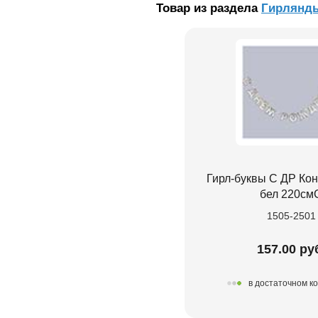
Товар из раздела
Гирлянд
Гирл-буквы С ДР Кон
бел 220см
1505-2501
157.00 ру
в достаточном к