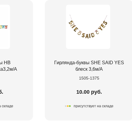
вы HB
Гирлянда-буквы SHE SAID YES
а3,2м/А
блеск 3,6м/A
1505-1375
б.
10.00 руб.
а складе
присутствует на складе