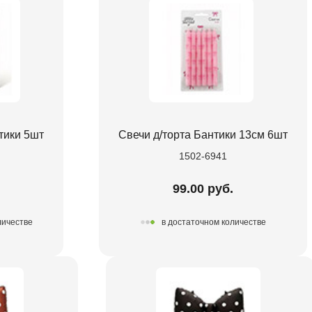
тики 5шт
Свечи д/торта Бантики 13см 6шт
1502-6941
.
99.00 руб.
личестве
в достаточном количестве