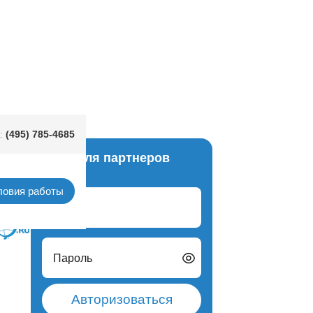
ки 220см/G
(495) 785-4685
:
Вход для партнеров
буквы
ловия работы
Логин
Пароль
Авторизоваться