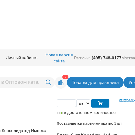
ичная прод.
/
Гирлянды.
/
Гирлянды-буквы
/
Гирлянда-буквы С ДР Банти
Новая версия
Личный кабинет
(495) 748-0177
Регионы:
Москва
сайта
квы С ДР Бантики
Вернуться в раздел Гирлянды-
0
Товары для праздника
Ус
Цена
157,00
руб. за шт
в достаточном количестве
Поставляется партиями кратно
1 шт
 Консолидатед Импекс
Блок:
6 шт
Коробка:
144 шт