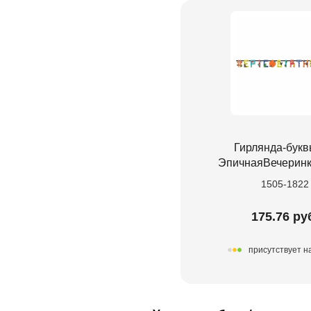
Гирлянда-бук
ЭпичнаяВечеринк
1505-1822
175.76 ру
присутствует н