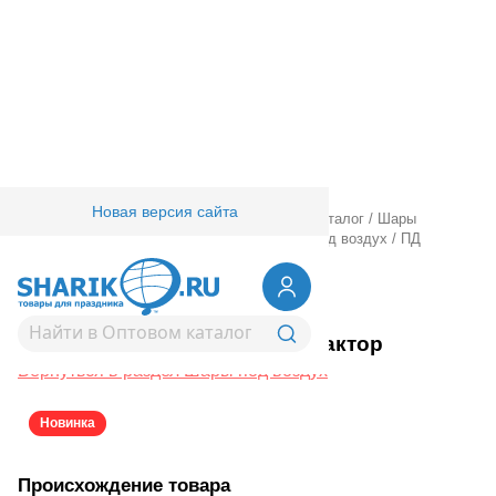
Новая версия сайта
Главная
/
Товары для праздника
/
Оптовый каталог
/
Шары
фольгированные
/
Ходячие шарики
/
Шары под воздух
/
ПД
ФИГУРА AIR Трактор
1208-1062
ПД ФИГУРА AIR Трактор
Вернуться в раздел Шары под воздух
Новинка
Происхождение товара