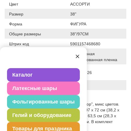
Цвет
АССОРТИ
Размер
38"
Форма
ФИГУРА
Общие размеры
38"/97СМ
Штрих код
5901157468680
Полимерная
Исходный материал
фольгированная пленка
Дата последнего изменения
18-05-2026
Каталог
элемента
Вес
76.000 г
Латексные шары
Описание товара
Фольгированные шары
Фольгированный воздушный шар "Трактор", микс цветов.
Размер до надувания приблизительно. 97 x 72 см (38,2 x
Гелий и оборудование
28,3''), размер после надувания ок. 72 x 63,5 см (28,3 x
25,0''). Только для накачивания воздухом. В комплект
входит соломинка.
Товары для праздника