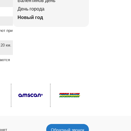
Валентинов день
День города
Новый год
уют при
20 км.
ваются
инет
Обратный звонок