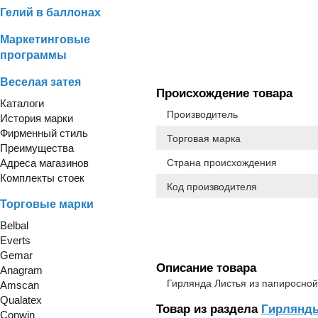
Гелий в баллонах
Маркетинговые
программы
Веселая затея
Происхождение товара
Каталоги
Производитель
История марки
Фирменный стиль
Торговая марка
Преимущества
Адреса магазинов
Страна происхождения
Комплекты стоек
Код производителя
Торговые марки
Belbal
Everts
Gemar
Описание товара
Anagram
Гирлянда Листья из папиросной
Amscan
Qualatex
Товар из раздела
Гирлянд
Conwin