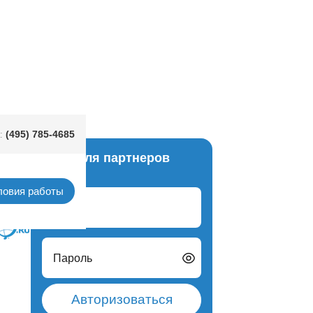
икс 3м/PD
(495) 785-4685
:
Вход для партнеров
янды.
ловия работы
Логин
Пароль
Авторизоваться