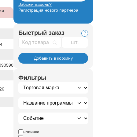
Забыли пароль?
Регистрация нового партнера
ки
Быстрый заказ
?
Код товара
И
Добавить в корзину
090590
Фильтры
26
новинка