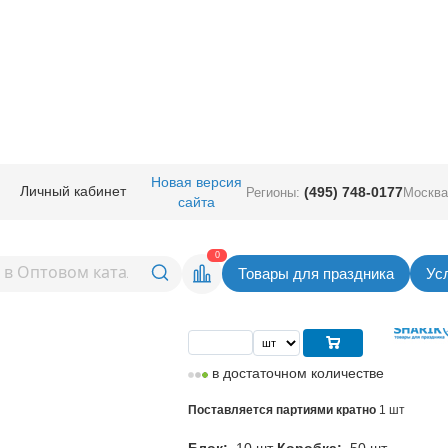
ичная прод.
/
Гирлянды.
/
Гирлянды.
/
Гирлянда Кленовые листья бум м
Новая версия
Личный кабинет
(495) 748-0177
Регионы:
Москва
сайта
еновые листья бум микс
Вернуться в раздел Гирл
0
Товары для праздника
Ус
Цена
239,00
руб. за шт
в достаточном количестве
Поставляется партиями кратно
1 шт
Блок:
10 шт
Коробка:
50 шт