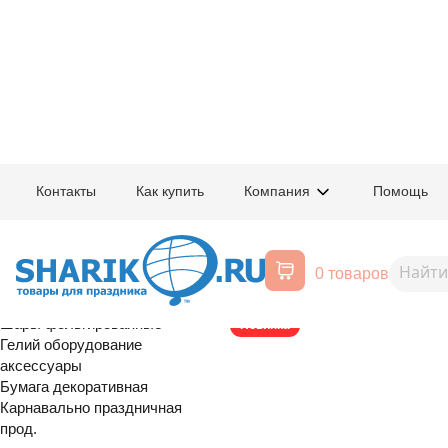
Главная
/
Товары для праздника
/
Оптовый каталог
/
Карнавально праздн
Контакты
Как купить
Компания
Помощь
Воздушные шары, все для
1505-2512
Гирлянда Кл
праздника
0 товаров
3м/PD
Расширенный поиск
Шары латексные
Шары фольгированные
Новинка
Гелий оборудование
аксессуары
Бумага декоративная
Карнавально праздничная
прод.