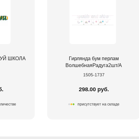
ВУЙ ШКОЛА
Гирлянда бум перлам
ВолшебнаяРадуга2шт/А
1505-1737
б.
298.00 руб.
оличестве
присутствует на складе