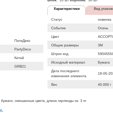
Характеристики
Вид упаков
Статус
новинка
Событие
Осень
Цвет
АССОРТ
ПатиДеко
Общие размеры
3М
PartyDeco
Штрих код
5904555
Китай
Исходный материал
Бумага
GRB21
Дата последнего
18-05-20
изменения элемента
Вес
40.000 г
 бумаги, смешанные цвета, длина гирлянды ок. 3 m
ы.