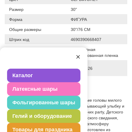
Размер
30"
Форма
ФИГУРА
Общие размеры
30"/76 СМ
Штрих код
4690390668407
Полимерная
Исходный материал
фольгированная пленка
Дата последнего изменения
22-05-2026
элемента
Каталог
Вес
24.000 г
Латексные шары
Описание товара
Объемный фольгированный шар в форме головы милого
Фольгированные шары
зайчика - беспроигрышный вариант, вызывающий улыбку и
умиление.Идеально для: Пасхи и весенних party, Детского
Гелий и оборудование
Дня Рождения, Бэби шауэра, Романтического свидания,
Нового Года в сказочном стиле. Делает атмосферу
Товары для праздника
волшебной и нежной за секунду! Шар изготовлен из