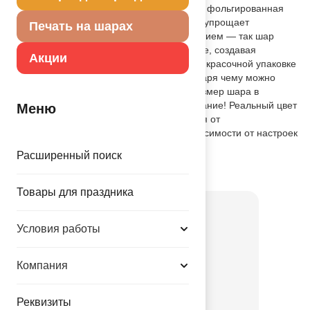
качественных материалов (полимерная фольгированная
пленка), имеет встроенный клапан, что упрощает
Печать на шарах
надувание. Рекомендуется надувать гелием — так шар
будет держать форму и парить в воздухе, создавая
Акции
волшебную атмосферу. Поставляется в красочной упаковке
с цветным изображением шара, благодаря чему можно
выставлять товар в ненадутом виде. Размер шара в
ненадутом виде 56(Ш)x76(В) СМ. Внимание! Реальный цвет
Меню
товара может незначительно отличаться от
представленного на фотографии в зависимости от настроек
вашего монитора.
Расширенный поиск
Товар из коллекции
Зайка
Товары для праздника
Условия работы
Компания
Реквизиты