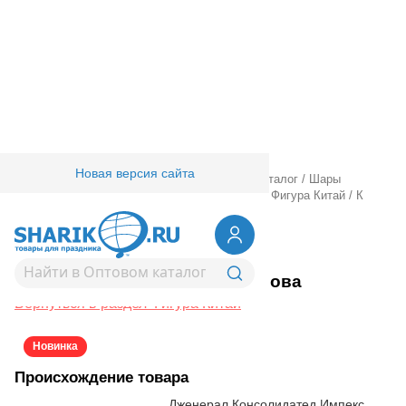
Новая версия сайта
Главная
/
Товары для праздника
/
Оптовый каталог
/
Шары
фольгированные
/
Шары фигурные большие
/
Фигура Китай
/
К
ФИГУРА Заяц голова
1207-6803
К ФИГУРА Заяц голова
Вернуться в раздел Фигура Китай
Новинка
Происхождение товара
Дженерал Консолидатед Импекс