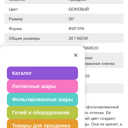
Цвет
БЕЖЕВЫЙ
Размер
26"
Форма
ФИГУРА
Общие размеры
26"/ 66CM
Штрих код
4690390668520
Полимерная
Исходный материал
фольгированная пленка
Каталог
Дата последнего изменения
22-05-2026
элемента
Латексные шары
Вес
19.000 г
Фольгированные шары
Описание товара
Забудьте об оранжевом стереотипе. Это фольгированный
Гелий и оборудование
шар в форме идеальной тыквы кремового оттенка. Её
благородный блеск, чёткие ребра и мягкий цвет создают
ощущение дорогой дизайнерской вещицы. Она не кричит, а
Товары для праздника