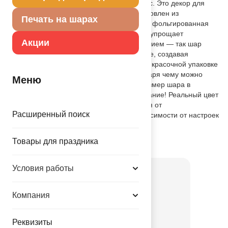
излучает уют, теплоту и изысканный вкус. Это декор для
ценителей эстетики во всём.. Шар изготовлен из
Печать на шарах
качественных материалов (полимерная фольгированная
пленка), имеет встроенный клапан, что упрощает
Акции
надувание. Рекомендуется надувать гелием — так шар
будет держать форму и парить в воздухе, создавая
волшебную атмосферу. Поставляется в красочной упаковке
с цветным изображением шара, благодаря чему можно
Меню
выставлять товар в ненадутом виде. Размер шара в
ненадутом виде 30(Ш)x66(В) СМ. Внимание! Реальный цвет
товара может незначительно отличаться от
Расширенный поиск
представленного на фотографии в зависимости от настроек
вашего монитора.
Товары для праздника
Товар из коллекции
Кремовая
Условия работы
Компания
Реквизиты