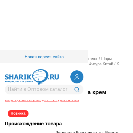
Новая версия сайта
Главная
/
Товары для праздника
/
Оптовый каталог
/
Шары
фольгированные
/
Шары фигурные большие
/
Фигура Китай
/
К
ФИГУРА 3D Тыква крем
1207-6809
К ФИГУРА 3D Тыква крем
Вернуться в раздел Фигура Китай
Новинка
Происхождение товара
Дженерал Консолидатед Импекс