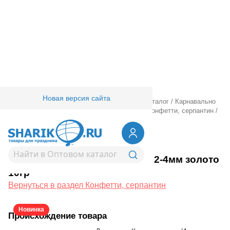
Новая версия сайта
Главная
/
Товары для праздника
/
Оптовый каталог
/
Карнавально
праздничная прод.
/
Карнавал аксессуары
/
Конфетти, серпантин
/
Шарики пенопласт 2-4мм золото 10гр
1501-7069
Шарики пенопласт 2-4мм золото
10гр
Вернуться в раздел Конфетти, серпантин
Новинка
Происхождение товара