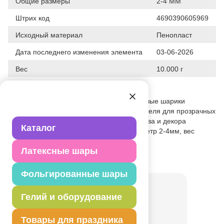
Общие размеры
2-4 ММ
Штрих код
4690390605969
Исходный материал
Пенопласт
Дата последнего изменения элемента
03-06-2026
Вес
10.000 г
Описание товара
Круглые, разнокалиберные пенопластовые шарики
идеально подходят в качестве наполнителя для прозрачных
воздушных шаров, а также для творчества и декора
Каталог
различных предметов интерьера. Диаметр 2-4мм, вес
упаковки 10 гр.
Латексные шары
Товар из коллекции
Золотая
Фольгированные шары
Гелий и оборудование
Товары для праздника