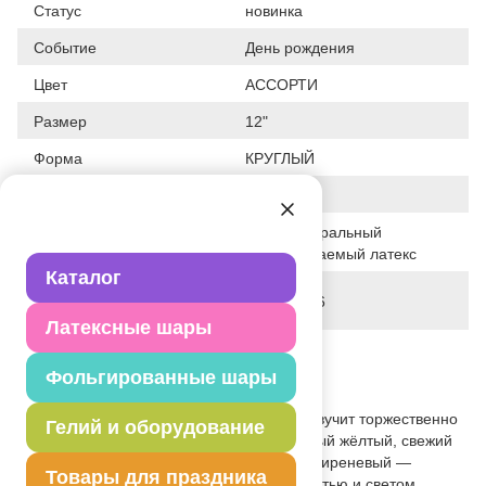
Статус
новинка
Событие
День рождения
Цвет
АССОРТИ
Размер
12"
Форма
КРУГЛЫЙ
Общие размеры
12"/30СМ
100% натуральный
Исходный материал
биоразлагаемый латекс
Каталог
Дата последнего
08-06-2026
изменения элемента
Латексные шары
Вес
3.200 г
Фольгированные шары
Описание товара
Крупная надпись «С Днём Рождения» звучит торжественно
Гелий и оборудование
и громко, а весенняя гамма — солнечный жёлтый, свежий
зелёный, задорный розовый и нежный сиреневый —
Товары для праздника
наполняет композицию энергией, радостью и светом.