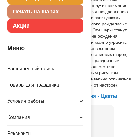
Скромные цветочки с сердечками, словно лучик внимания,
Печать на шарах
мягко обрамляют главные слова, добавляя поздравлению
тепла и женственности. Шрифт с лёгкими завитушками
делает каждую букву особенной — эти слова рождались с
Акции
мыслями о ней: яркой, живой, любимой. Эти шары станут
сочным, жизнерадостным акцентом на дне рождения
девушки, мамы, сестры или подруги. Ими можно украсить
Меню
фотозону, чтобы каждый снимок искрился весенним
настроением, или добавить их в букет из гелиевых шаров,
позволив главной фразе дня парить над праздничным
столом. Шары из натурального латекса, одного типа —
Расширенный поиск
пастель (матовый оттенок), с двусторонним рисунком.
Внимание! Реальный цвет может незначительно отличаться
Товары для праздника
от изображения на экране в зависимости от настроек.
Товар из коллекции
День рождения - Цветы
Условия работы
Компания
Реквизиты