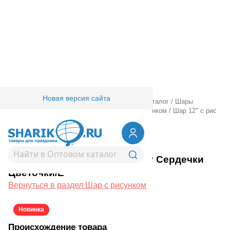
Новая версия сайта
Главная
/
Товары для праздника
/
Оптовый каталог
/
Шары
латексные
/
Круглые с рисунком
/
Шар с рисунком
/
Шар 12" с рис
С ДР Сердечки Цветочки/E
1103-3327
Шар 12" с рис С ДР Сердечки
Цветочки/E
Вернуться в раздел Шар с рисунком
Новинка
Происхождение товара