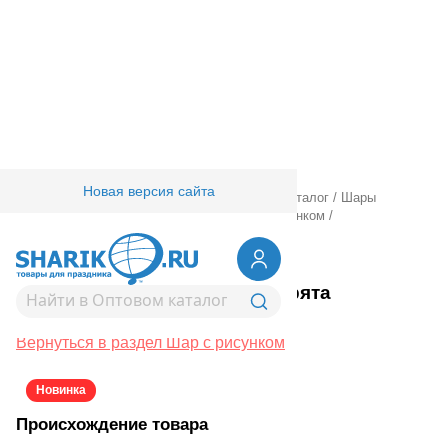
Новая версия сайта
Главная
/
Товары для праздника
/
Оптовый каталог
/
Шары
латексные
/
Круглые с рисунком
/
Шар с рисунком
/
1103-3354
Шар 12" с рис Зверята
озорные/E
Вернуться в раздел Шар с рисунком
Новинка
Происхождение товара