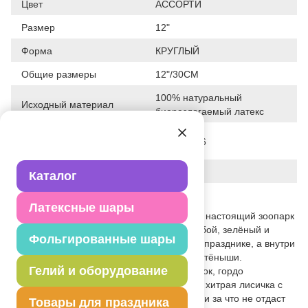
Цвет
АССОРТИ
Размер
12"
Форма
КРУГЛЫЙ
Общие размеры
12"/30СМ
100% натуральный
Исходный материал
биоразлагаемый латекс
Дата последнего
08-06-2026
изменения элемента
Вес
3.600 г
Каталог
Описание товара
Латексные шары
Яркие латексные шары со зверятами — настоящий зоопарк
радости! Фиолетовый, оранжевый, голубой, зелёный и
Фольгированные шары
жёлтый — каждый цвет словно кричит о празднике, а внутри
этой весёлой радуги прячутся милые детёныши.
Гелий и оборудование
Улыбающийся кролик с морковкой, щенок, гордо
сжимающий косточку, котёнок с рыбкой, хитрая лисичка с
кусочком сыра и медвежонок, который ни за что не отдаст
Товары для праздника