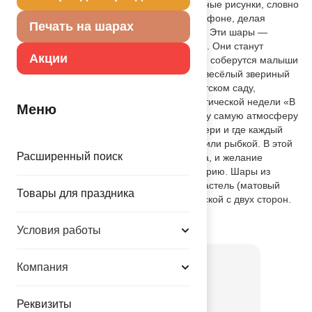
свой рожок мороженого. Чёткие графичные рисунки, словно
страницы раскраски, оживают на ярком фоне, делая
Печать на шарах
каждый шарик выразительным и живым. Эти шары —
бесспорный хит для детских праздников. Они станут
Акции
главным украшением дня рождения, где соберутся малыши
от года до семи, превратив фотозону в весёлый звериный
хоровод. Подойдут для утренников в детском саду,
выпускного в младшей группе или тематической недели «В
Меню
мире животных». Вместе они создадут ту самую атмосферу
беззаботного детства, где дружат все звери и где каждый
готов поделиться морковкой, косточкой или рыбкой. В этой
Расширенный поиск
пятёрке есть всё: и умиление, и доброта, и желание
придумать про каждого зверя свою историю. Шары из
натурального латекса, одного типа — пастель (матовый
Товары для праздника
оттенок), рисунок выполнен чёрной краской с двух сторон.
Товар из коллекции
Животные
Условия работы
Компания
Реквизиты