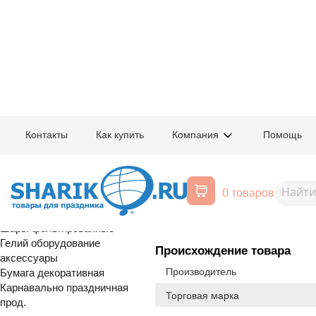
Главная
/
Товары для праздника
/
Оптовый каталог
/
Гелий оборудовани
Контакты
Как купить
Компания
Помощь
Воздушные шары, все для
1302-1734
Грузик д/шар
праздника
0 товаров
Расширенный поиск
Новинка
Шары латексные
Шары фольгированные
Гелий оборудование
Происхождение товара
аксессуары
Производитель
Бумага декоративная
Карнавально праздничная
Торговая марка
прод.