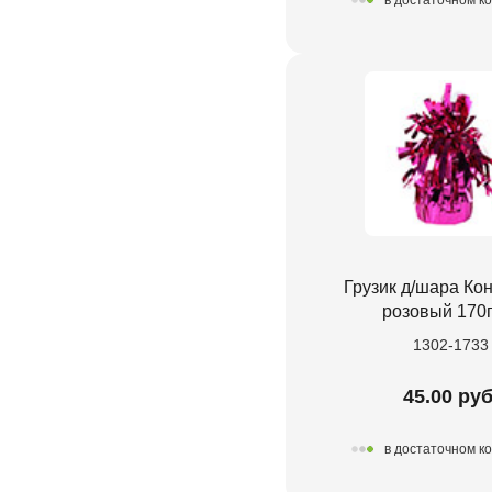
в достаточном к
Грузик д/шара Кон
розовый 170г
1302-1733
45.00 руб
в достаточном к