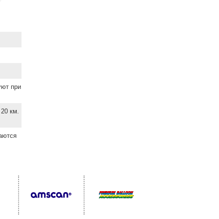
уют при
20 км.
ваются