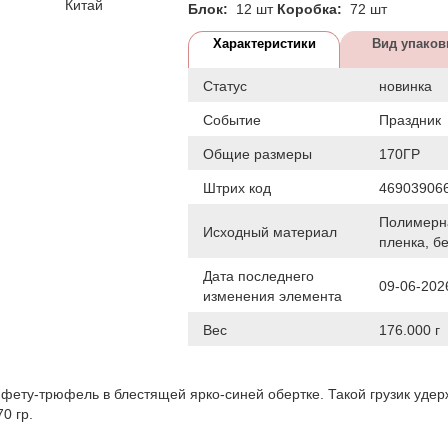
Китай
Блок:
12 шт
Коробка:
72 шт
Характеристики
Вид упаков
Статус
новинка
Событие
Праздник
Общие размеры
170ГР
Штрих код
46903906
Полимерн
Исходный материал
пленка, б
Дата последнего
09-06-202
изменения элемента
Вес
176.000 г
нфету-трюфель в блестящей ярко-синей обертке. Такой грузик удер
0 гр.