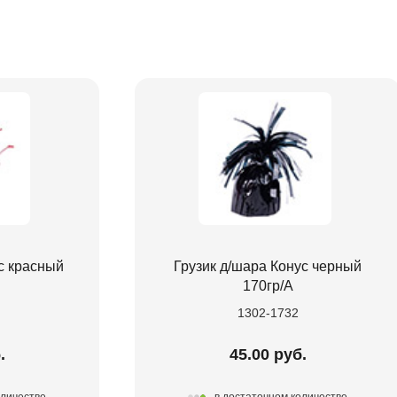
с красный
Грузик д/шара Конус черный
170гр/A
1302-1732
.
45.00 руб.