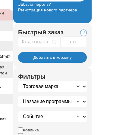
Забыли пароль?
Регистрация нового партнера
ки
Быстрый заказ
?
Код товара
64942
Добавить в корзину
ая
етон
Фильтры
6
жит
новинка