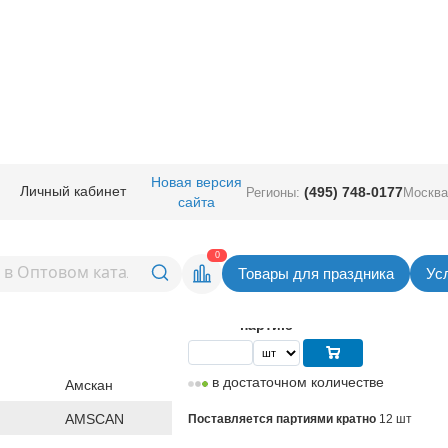
е аксессуары
/
Аксессуары для шаров
/
Грузики
/
Грузик д/шара Конус си
Новая версия
Личный кабинет
(495) 748-0177
Регионы:
Москва
сайта
а Конус синий 170гр/A
Вернуться в раздел Гр
0
Товары для праздника
Ус
45,00
руб. за шт
Цена
540,00 руб. за
партию
в достаточном количестве
Амскан
AMSCAN
Поставляется партиями кратно
12 шт