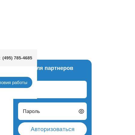
ний 170гр/A
(495) 785-4685
:
Вход для партнеров
узики
ловия работы
Логин
Пароль
Авторизоваться