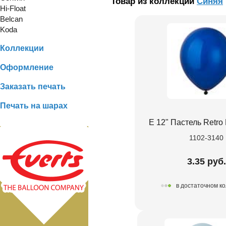
Товар из коллекции
Синяя
Hi-Float
Belcan
Koda
Коллекции
Оформление
Заказать печать
Печать на шарах
Е 12" Пастель Retro 
1102-3140
3.35 руб.
в достаточном к