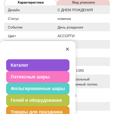
Характеристики
Вид упаковки
Дизайн
С ДНЕМ РОЖДЕНИЯ
Статус
новинка
Событие
День рождения
Цвет
АССОРТИ
Размер
14"
Форма
КРУГЛЫЙ
Общие размеры
14"/36СМ
Каталог
Штрих код
2905930101385
Латексные шары
100% натуральный
Исходный материал
биоразлагаемый латекс
Фольгированные шары
Дата последнего
02-08-2026
изменения элемента
Гелий и оборудование
Вес
3.850 г
Товары для праздника