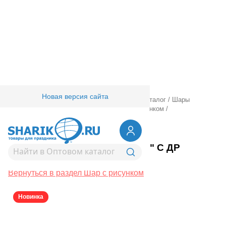
Новая версия сайта
Главная
/
Товары для праздника
/
Оптовый каталог
/
Шары
латексные
/
Круглые с рисунком
/
Шар с рисунком
/
1103-3333
Шар с рисунком 14" С ДР
Бантики Сердечки
Вернуться в раздел Шар с рисунком
Новинка