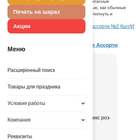
окружающей среде разлагаются на безопасные
компоненты примерно с той-же скоростью, как обычные
Печать на шарах
листья деревьев. После использования лопнуть и
утилизировать как бытовой отход.
Акции
Посмотреть Набор шаров фигурный ассорти №2 6шт/И
на Портале оптовых закупок
Товар из коллекции
Многоцветное Ассорти
Меню
Расширенный поиск
Товары для праздника
Условия работы
Шарики пенопласт 6-8ммМикс роз-
Компания
сирен10гр
1501-7289
Реквизиты