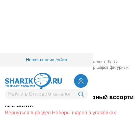
Новая версия сайта
Главная
/
Товары для праздника
/
Оптовый каталог
/
Шары
латексные
/
Наборы шаров в упаковках
/
Набор шаров фигурный
ассорти №2 6шт/И
1111-0365
Набор шаров фигурный ассорти
№2 6шт/И
Вернуться в раздел Наборы шаров в упаковках