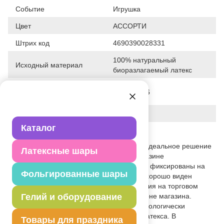
Событие
Игрушка
Цвет
АССОРТИ
Штрих код
4690390028331
100% натуральный
Исходный материал
биоразлагаемый латекс
Дата последнего
28-01-2026
изменения элемента
Вес
31.000 г
Каталог
Описание товара
В упаковке с хедером Весёлая Затея - идеальное решение
Латексные шары
для продажи воздушных шариков в магазине
самообслуживания. Шары в упаковке за фиксированы на
Фольгированные шары
специальной планке. Благодаря этому хорошо виден
рисунок. Наборы удобны для размещения на торговом
оборудовании в зале и в прикассовой зоне магазина.
Гелий и оборудование
Воздушные шары изготавливаются из экологически
безопасного 100%-ного натурального латекса. В
Товары для праздника