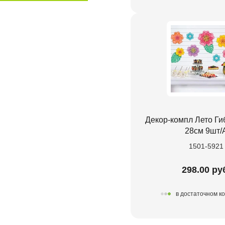
Декор-компл Лето Ги
28см 9шт/
1501-5921
298.00 ру
в достаточном к