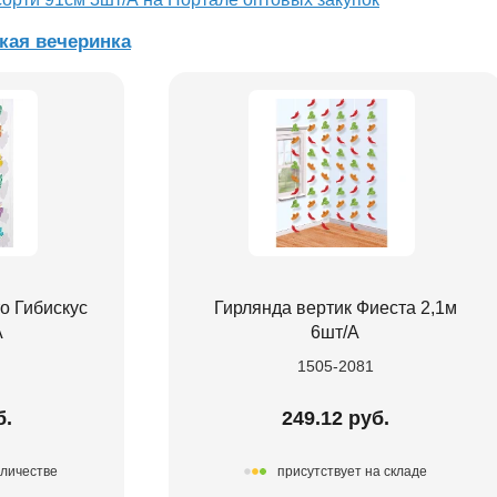
кая вечеринка
о Гибискус
Гирлянда вертик Фиеста 2,1м
А
6шт/А
1505-2081
б.
249.12 руб.
оличестве
присутствует на складе