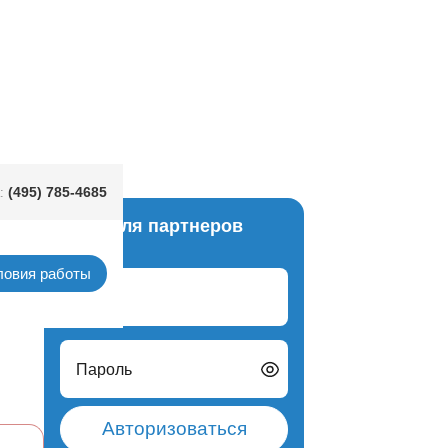
см 3шт/А
(495) 785-4685
:
Вход для партнеров
азное
ловия работы
Логин
Пароль
Авторизоваться