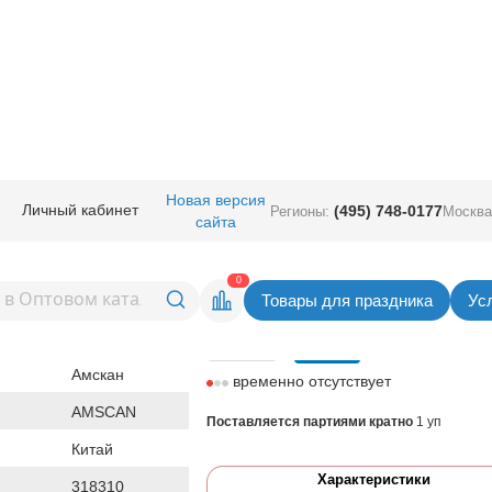
ичная прод.
/
Карнавал аксессуары
/
Разное
/
Гавайи двухцв ассорти 91
Новая версия
Личный кабинет
(495) 748-0177
Регионы:
Москва
сайта
в ассорти 91см 3шт/А
Вернуться в раздел Р
0
Товары для праздника
Ус
Цена
182,23
руб. за уп
уп
Амскан
временно отсутствует
AMSCAN
Поставляется партиями кратно
1 уп
Китай
Характеристики
318310