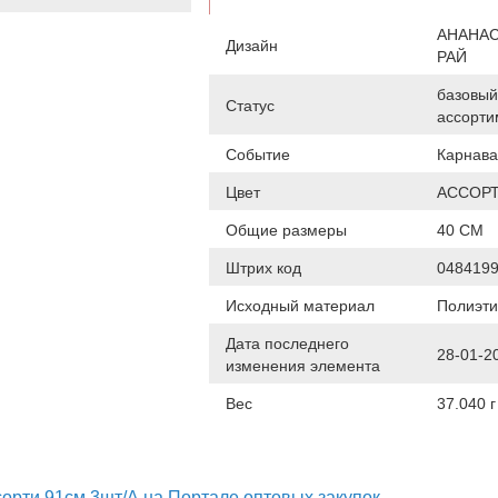
АНАНА
Дизайн
РАЙ
базовый
Статус
ассорти
Событие
Карнав
Цвет
АССОР
Общие размеры
40 СМ
Штрих код
048419
Исходный материал
Полиэт
Дата последнего
28-01-2
изменения элемента
Вес
37.040 г
орти 91см 3шт/А на Портале оптовых закупок