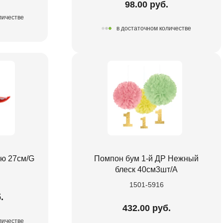
98.00 руб.
личестве
в достаточном количестве
ью 27см/G
Помпон бум 1-й ДР Нежный
блеск 40см3шт/А
1501-5916
.
432.00 руб.
личестве