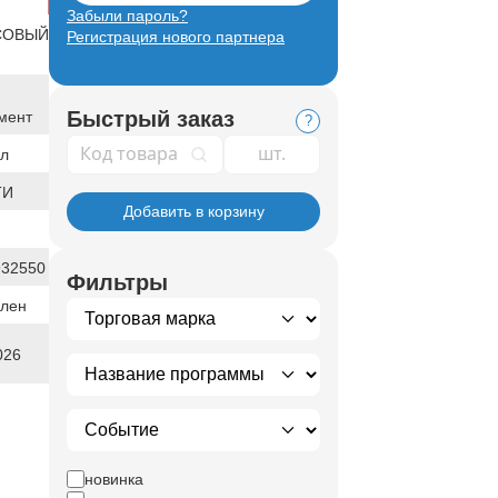
Забыли пароль?
СОВЫЙ
Регистрация нового партнера
Быстрый заказ
мент
?
Код товара
ал
ТИ
Добавить в корзину
932550
Фильтры
илен
026
новинка