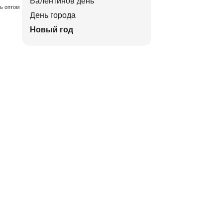
Валентинов день
ть оптом
День города
Новый год