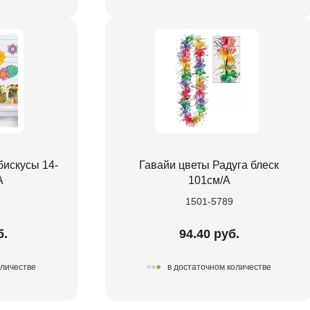
бискусы 14-
Гавайи цветы Радуга блеск
А
101см/А
1501-5789
б.
94.40 руб.
оличестве
в достаточном количестве