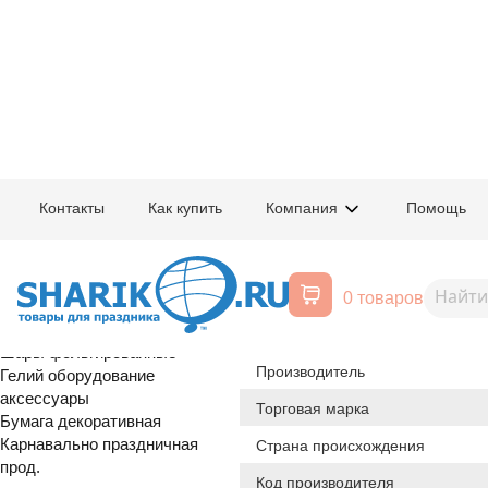
Главная
/
Товары для праздника
/
Оптовый каталог
/
Карнавально праздн
Контакты
Как купить
Компания
Помощь
Воздушные шары, все для
1501-1333
Гавайи двухц
праздника
0 товаров
Расширенный поиск
Шары латексные
Происхождение товара
Шары фольгированные
Производитель
Гелий оборудование
аксессуары
Торговая марка
Бумага декоративная
Карнавально праздничная
Страна происхождения
прод.
Код производителя