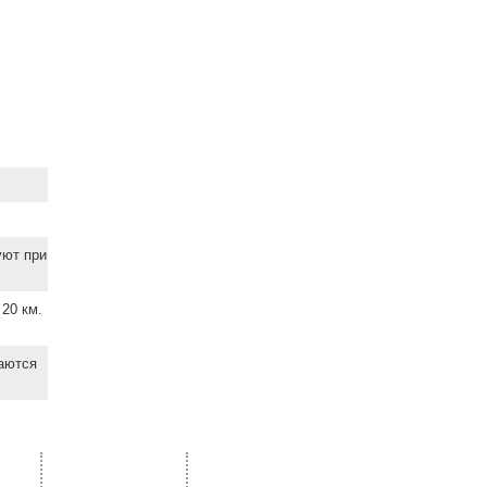
уют при
20 км.
ваются