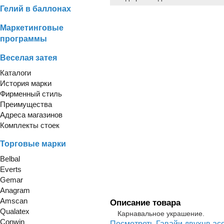
Гелий в баллонах
Маркетинговые
программы
Веселая затея
Каталоги
История марки
Фирменный стиль
Преимущества
Адреса магазинов
Комплекты стоек
Торговые марки
Belbal
Everts
Gemar
Anagram
Amscan
Описание товара
Qualatex
Карнавальное украшение.
Conwin
Посмотреть Гавайи двухцв асс