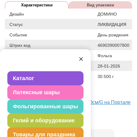
Характеристики
Вид упаковки
Дизайн
ДОМИНО
Статус
ЛИКВИДАЦИЯ
Событие
День рождения
Штрих код
4690390007800
Исходный материал
Фольга
Дата последнего изменения элемента
28-01-2026
Вес
30.500 г
Каталог
Описание товара
Латексные шары
Перетяжка, украшение интерьера.
Посмотреть Баннер HB Формула1 360см/G на Портале
Фольгированные шары
оптовых закупок
Гелий и оборудование
Товар из коллекции
Машинки
Товары для праздника