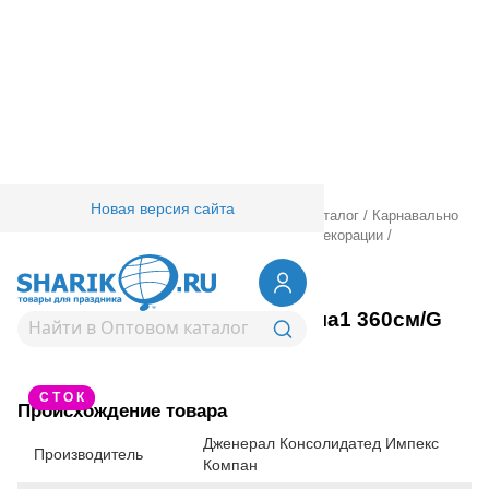
Новая версия сайта
Главная
/
Товары для праздника
/
Оптовый каталог
/
Карнавально
праздничная прод.
/
Карнавал аксессуары
/
Декорации
/
1501-1278
Баннер HB Формула1 360см/G
Вернуться в раздел Декорации
С Т О К
Происхождение товара
Дженерал Консолидатед Импекс
Производитель
Компан