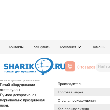
Главная
/
Товары для праздника
/
Оптовый каталог
/
Карнавально праздн
Контакты
Как купить
Компания
Помощь
Воздушные шары, все для
1501-1341
Тиара Самоц
праздника
0 товаров
Расширенный поиск
Шары латексные
Происхождение товара
Шары фольгированные
Производитель
Гелий оборудование
аксессуары
Торговая марка
Бумага декоративная
Карнавально праздничная
Страна происхождения
прод.
Код производителя