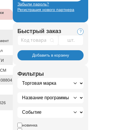
Забыли пароль?
Регистрация нового партнера
ки
Й
Быстрый заказ
?
й
Код товара
мент
ал
Добавить в корзину
ТИ
1СМ
Фильтры
938804
026
новинка