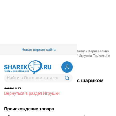
Новая версия сайта
Главная
/
Товары для праздника
/
Оптовый каталог
/
Карнавально
праздничная прод.
/
Игры, игрушки
/
Игрушки
/
Игрушка Трубочка с
шариком 12шт/A
1507-0771
Игрушка Трубочка с шариком
12шт/A
Вернуться в раздел Игрушки
Происхождение товара