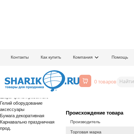
Главная
/
Товары для праздника
/
Оптовый каталог
/
Карнавально праздн
Контакты
Как купить
Компания
Помощь
Воздушные шары, все для
1502-1218
Трубочка д/к
праздника
0 товаров
Расширенный поиск
распродажа
Шары латексные
Шары фольгированные
Гелий оборудование
аксессуары
Происхождение товара
Бумага декоративная
Карнавально праздничная
Производитель
прод.
Торговая марка