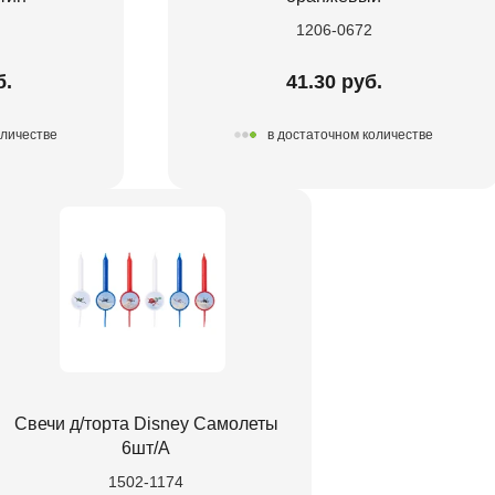
1206-0672
б.
41.30 руб.
оличестве
в достаточном количестве
Свечи д/торта Disney Самолеты
6шт/A
1502-1174