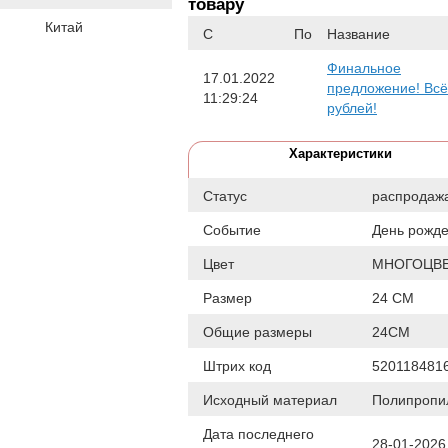
товару
Китай
С
По
Название
Финальное
17.01.2022
предложение! Всё
11:29:24
рублей!
Характеристики
Статус
распродаж
Событие
День рожд
Цвет
МНОГОЦВ
Размер
24 СМ
Общие размеры
24СМ
Штрих код
520118481
Исходный материал
Полипропи
Дата последнего
28-01-2026