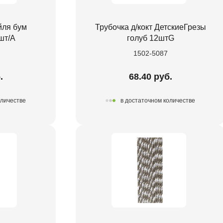
йля бум
Трубочка д/кокт ДетскиеГрезы
шт/A
голуб 12штG
1502-5087
.
68.40 руб.
оличестве
в достаточном количестве