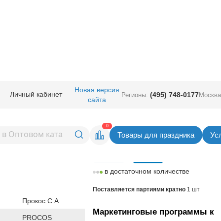
ичная прод.
/
Сервировка стола
/
Трубочки
/
Трубочка д/кокт Самолеты 
Новая версия
Личный кабинет
(495) 748-0177
Регионы:
Москва
сайта
окт Самолеты 24см 6шт/Р
Вернуться в раздел Тру
0
Товары для праздника
Ус
Цена
10,00
руб. за шт
шт
в достаточном количестве
Поставляется партиями кратно
1 шт
Прокос С.А.
Маркетинговые программы к
PROCOS