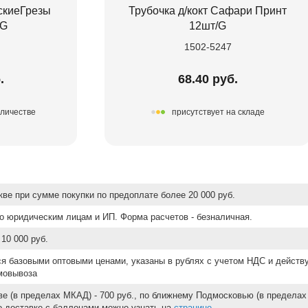
тскиеГрезы
Трубочка д/кокт Сафари Принт
тG
12шт/G
1502-5247
.
68.40 руб.
оличестве
присутствует на складе
ве при сумме покупки по предоплате более 20 000 руб.
о юридическим лицам и ИП. Форма расчетов - безналичная.
10 000 руб.
ся базовыми оптовыми ценами, указаны в рублях с учетом НДС и действ
мовывоза
е (в пределах МКАД) - 700 руб., по ближнему Подмосковью (в пределах 
 о доставке с баллонами можно узнать на
странице