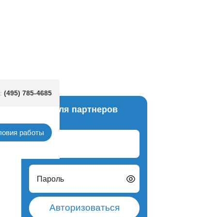
24см 6шт/Р
(495) 785-4685
:
Вход для партнеров
бочки
ловия работы
Логин
Пароль
Авторизоваться