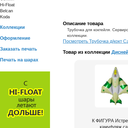
Hi-Float
Belcan
Koda
Описание товара
Коллекции
Трубочка для коктейля. Сервир
коллекции.
Оформление
Посмотреть Трубочка д/кокт С
Заказать печать
Товар из коллекции
Дисне
Печать на шарах
К ФИГУРА Истре
камуфляж са