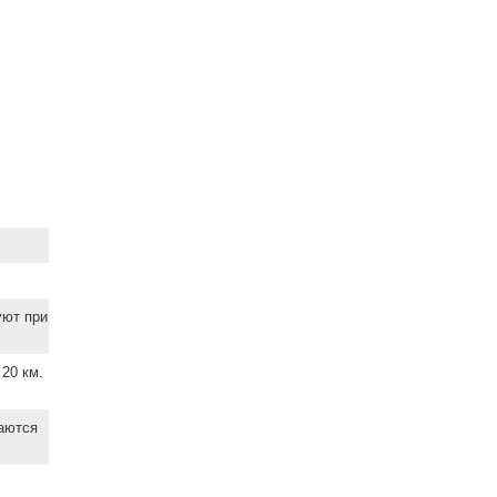
уют при
20 км.
ваются