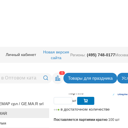
руглые без рисунка
/
Gemar 10" (Италия)
/
И 10"/064 Металлик Fuchsia
Новая версия
Личный кабинет
(495) 748-0177
Регионы:
Москва
сайта
таллик Fuchsia
Вернуться в раздел Gemar 10" (Ит
0
Товары для праздника
Ус
5,86
руб. за шт
Цена
586,00 руб. за
партию
шт
МАР срл / GE.MA.R srl
в достаточном количестве
MAR
Поставляется партиями кратно
100 шт
лия