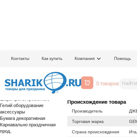
Главная
/
Товары для праздника
/
Оптовый каталог
/
Шары латексные
/
К
Контакты
Как купить
Компания
Помощь
Воздушные шары, все для
1102-0810
И 10"/064 Ме
праздника
0 товаров
Расширенный поиск
Шары латексные
Шары фольгированные
Происхождение товара
Гелий оборудование
Производитель
ДЖЕ
аксессуары
Бумага декоративная
Торговая марка
GE
Карнавально праздничная
прод.
Страна происхождения
Ита