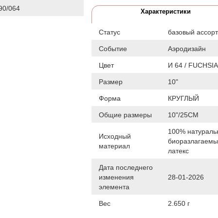
0/064
Характеристики
Статус
базовый ассор
Событие
Аэродизайн
Цвет
И 64 / FUCHSIA
Размер
10"
Форма
КРУГЛЫЙ
Общие размеры
10"/25СМ
100% натураль
Исходный
биоразлагаем
материал
латекс
Дата последнего
изменения
28-01-2026
элемента
Вес
2.650 г