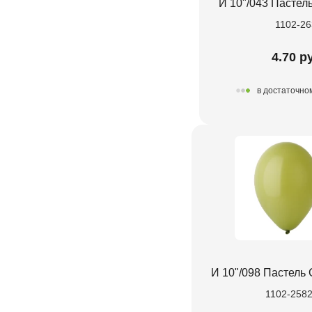
И 10"/043 Пастел
1102-26
4.70 р
в достаточно
И 10"/098 Пастель 
1102-258