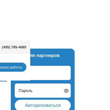
(495) 785-4685
:
Вход для партнеров
алия)
ловия работы
Логин
Пароль
Авторизоваться