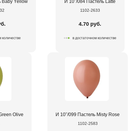
ь Baby Yellow
И 10"/084 Пастель Latte
32
1102-2633
уб.
4.70 руб.
м количестве
в достаточном количестве
Green Olive
И 10"/099 Пастель Misty Rose
2
1102-2583