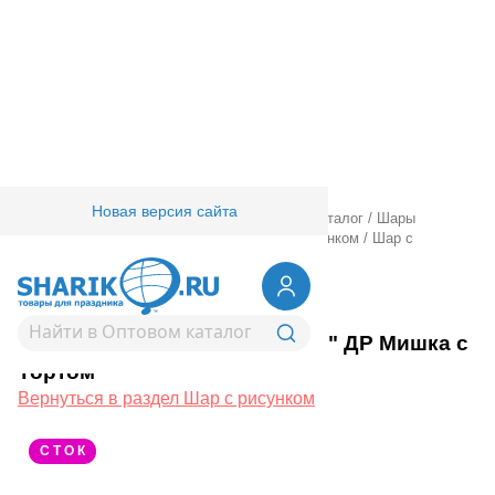
Новая версия сайта
Главная
/
Товары для праздника
/
Оптовый каталог
/
Шары
латексные
/
Круглые с рисунком
/
Шар с рисунком
/
Шар с
рисунком 12" ДР Мишка с Тортом
1103-1425
Шар с рисунком 12" ДР Мишка с
Тортом
Вернуться в раздел Шар с рисунком
С Т О К