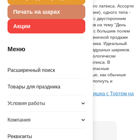
Высококачественный шар из натурального латекса. Ассорти
Печать на шарах
из 10-12 цветов (в случайном соотношении), одного типа -
пастель - матовый оттенок цвета. Шары с двусторонним
шелкографическим рисунком (5 дизайнов на тему "День
Акции
рождения" , "Мишка с Тортом" в пакете) с большим полем
печати. Идеальный ассортимент для розничной продажи
воздушных шариков и украшения праздника. Идеальный
Меню
ассортимент для розничной продажи воздушных шариков.
Воздушные шары изготавливаются из экологически
безопасного 100%-ного натурального латекса. В
окружающей среде разлагаются на безопасные
Расширенный поиск
компоненты примерно с той-же скоростью, как обычные
листья деревьев. После использования лопнуть и
Товары для праздника
утилизировать как бытовой отход.
Посмотреть Шар с рисунком 12" ДР Мишка с Тортом на
Портале оптовых закупок
Условия работы
Товар из коллекции
Торт
Компания
Реквизиты