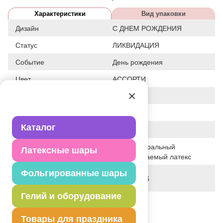
Характеристики
Вид упаковки
Дизайн
С ДНЕМ РОЖДЕНИЯ
Статус
ЛИКВИДАЦИЯ
Событие
День рождения
Цвет
АССОРТИ
Размер
12"
Форма
КРУГЛЫЙ
Каталог
Общие размеры
12"/30СМ
100% натуральный
Латексные шары
Исходный материал
биоразлагаемый латекс
Фольгированные шары
Дата последнего
16-07-2026
изменения элемента
Гелий и оборудование
Вес
2.750 г
Товары для праздника
Описание товара