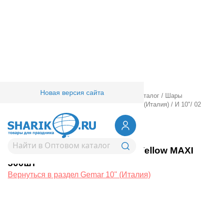
Новая версия сайта
Главная
/
Товары для праздника
/
Оптовый каталог
/
Шары
латексные
/
Круглые без рисунка
/
Gemar 10" (Италия)
/
И 10"/ 02
Пастель Yellow MAXI 500шт
1102-1271
И 10"/ 02 Пастель Yellow MAXI
500шт
Вернуться в раздел Gemar 10" (Италия)