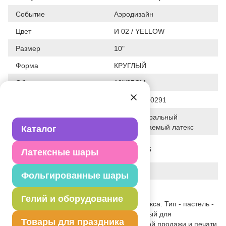
Событие
Аэродизайн
Цвет
И 02 / YELLOW
Размер
10"
Форма
КРУГЛЫЙ
Общие размеры
10"/25СМ
Штрих код
8021886090291
100% натуральный
Исходный материал
биоразлагаемый латекс
Каталог
Дата последнего
28-01-2026
Латексные шары
изменения элемента
Вес
1280.000 г
Фольгированные шары
Описание товара
Гелий и оборудование
Одноцветный шар из натурального латекса. Тип - пастель -
матовый оттенок цвета. Предназначенный для
Товары для праздника
использования в оформлении, розничной продажи и печати