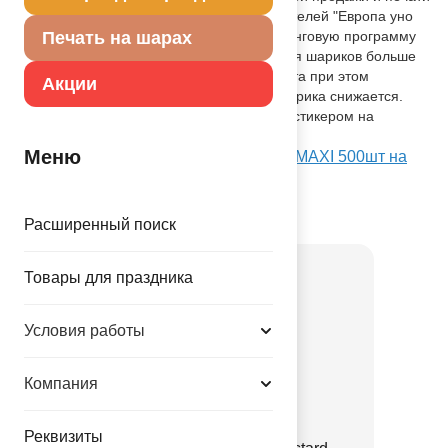
на шарах. Для поддержки своих покупателей "Европа уно
трейд" запустила специальную маркетинговую программу
Печать на шарах
"MAXI". Её суть проста - в пакет пакуется шариков больше
чем в стандартную упаковку. Цена пакета при этом
Акции
увеличиваеься, но стоимость одного шарика снижается.
Шары, "MAXI", отмечены специальным стикером на
упаковке.
Меню
Посмотреть И 10"/ 02 Пастель Yellow MAXI 500шт на
Портале оптовых закупок
Товар из коллекции
Желтая
Расширенный поиск
Товары для праздника
Условия работы
Компания
Реквизиты