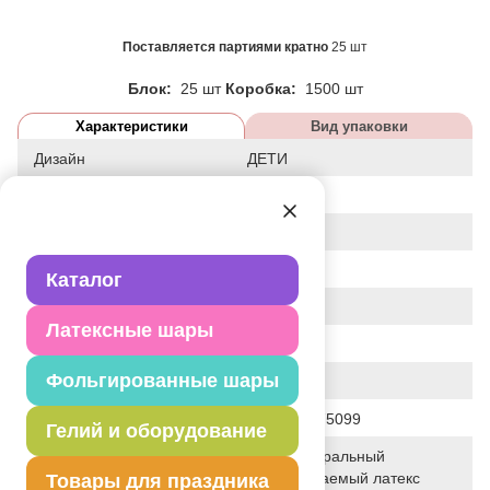
Поставляется партиями кратно
25 шт
Блок:
25 шт
Коробка:
1500 шт
Характеристики
Вид упаковки
Дизайн
ДЕТИ
Статус
сезонный
Событие
Школа
Цвет
АССОРТИ
Каталог
Размер
14"
Латексные шары
Форма
КРУГЛЫЙ
Фольгированные шары
Общие размеры
14"/36СМ
Штрих код
2905930075099
Гелий и оборудование
100% натуральный
Исходный материал
биоразлагаемый латекс
Товары для праздника