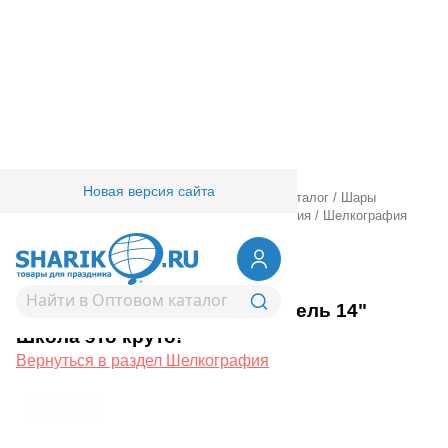
Новая версия сайта
Главная
/
Товары для праздника
/
Оптовый каталог
/
Шары
латексные
/
Круглые с рисунком
/
Шелкография
/
Шелкография
пастель 14" Школа это круто!
1103-1657
Шелкография пастель 14"
Школа это круто!
Вернуться в раздел Шелкография
сезонный