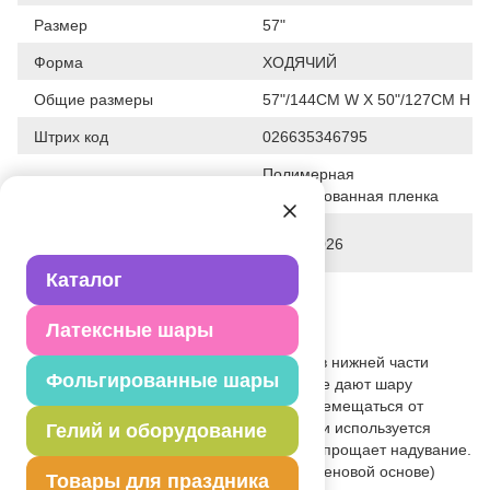
Размер
57"
Форма
ХОДЯЧИЙ
Общие размеры
57"/144CM W X 50"/127CM H
Штрих код
026635346795
Полимерная
Исходный материал
фольгированная пленка
Дата последнего изменения
26-03-2026
элемента
Каталог
Вес
50.000 г
Латексные шары
Описание товара
Ходячие фигуры наполняются гелием, в нижней части
Фольгированные шары
крепятся небольшие грузики, которые не дают шару
взлететь, но и не мешают свободно перемещаться от
легкого дуновения ветра. При надувании используется
Гелий и оборудование
гелий. Имеет встроенный клапан - что упрощает надувание.
Тонкая миларовая (фольга на полиэтиленовой основе)
Товары для праздника