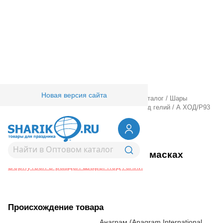
Новая версия сайта
Главная
/
Товары для праздника
/
Оптовый каталог
/
Шары
фольгированные
/
Ходячие шарики
/
Шары под гелий
/
А ХОД/P93
Герои в масках
1208-0392
А ХОД/P93 Герои в масках
Вернуться в раздел Шары под гелий
Происхождение товара
Анаграм (Anagram International,