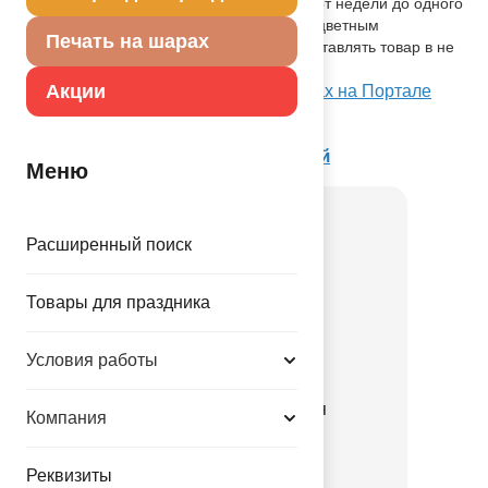
пленка позволяет шарам не сдуваться от недели до одного
месяца. Упакован в красочный пакет, с цветным
Печать на шарах
изображением шара, что позволяет выставлять товар в не
надутом виде.
Акции
Посмотреть А ХОД/P93 Герои в масках на Портале
оптовых закупок
Товар из раздела
Шары под гелий
Меню
Расширенный поиск
Товары для праздника
Условия работы
К ХОД Курица белая
Компания
1208-1021
Реквизиты