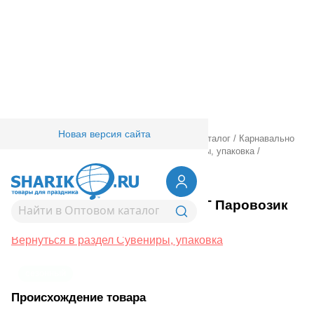
Новая версия сайта
Главная
/
Товары для праздника
/
Оптовый каталог
/
Карнавально
праздничная прод.
/
Игры, игрушки
/
Сувениры, упаковка
/
1507-1422
Наклейка н/окно НГ Паровозик
15шт/A
Вернуться в раздел Сувениры, упаковка
сезонный
Происхождение товара