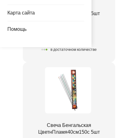
Свеча Бенгальская
Карта сайта
ЦветнПламя30см120с 5шт
1502-6993
Помощь
428.00 руб.
в достаточном количестве
Свеча Бенгальская
ЦветнПламя40см150с 5шт