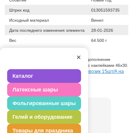
Штрих код
013051593735
Исходный материал
Винил
Дата последнего изменения элемента
28-01-2026
Вес
64.500 г
Описание товара
Большой лист с наклейками. Отличное дополнение
праздничного интерьера. Размер листа с наклейками 46х30.
Посмотреть Наклейка н/окно НГ Паровозик 15шт/A на
Каталог
Портале оптовых закупок
Товар из коллекции
Новый год
Латексные шары
Фольгированные шары
Гелий и оборудование
Товары для праздника