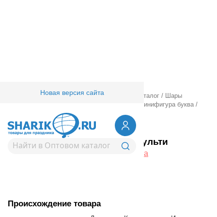
Новая версия сайта
Главная
/
Товары для праздника
/
Оптовый каталог
/
Шары
фольгированные
/
Шары фигурные малые
/
Минифигура буква
/
1206-0950
К БУКВЫ HB 14" Мульти
Вернуться в раздел Минифигура буква
Происхождение товара