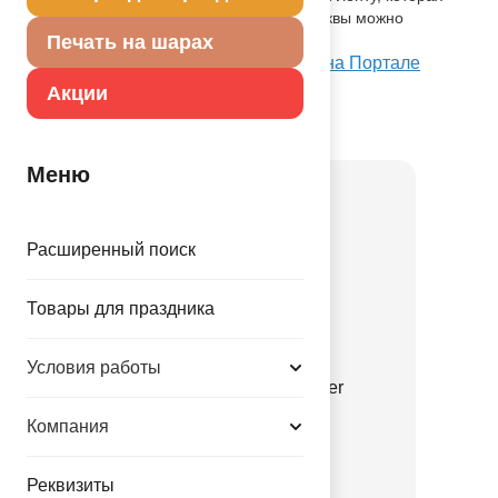
позволяет собрать шары в гирлянду. Буквы можно
прикрепить к стене за хвосты.
Печать на шарах
Посмотреть К БУКВЫ HB 14" Мульти на Портале
оптовых закупок
Акции
Товар из коллекции
Буквы
Меню
Расширенный поиск
Товары для праздника
Условия работы
Г СИМВОЛ > 26" Silver
1207-3794
Компания
274.00 руб.
Реквизиты