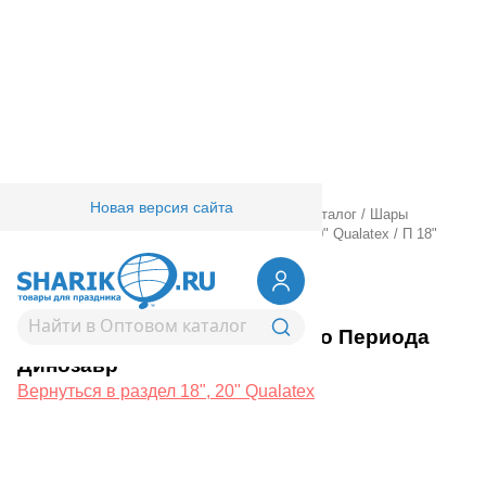
Новая версия сайта
Главная
/
Товары для праздника
/
Оптовый каталог
/
Шары
фольгированные
/
18" 20" с рисунком
/
18", 20" Qualatex
/
П 18"
Парк Юрского Периода Динозавр
1202-2779
П 18" Парк Юрского Периода
Динозавр
Вернуться в раздел 18", 20" Qualatex