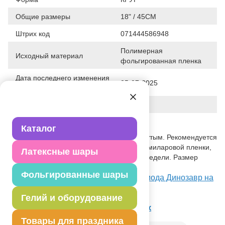
Общие размеры
18" / 45СМ
Штрих код
071444586948
Полимерная
Исходный материал
фольгированная пленка
Дата последнего изменения
25-07-2025
элемента
Вес
13.900 г
Описание товара
Каталог
Фольгированный шар продается ненадутым. Рекомендуется
надувать его гелием. Шар выполнен из миларовой пленки,
Латексные шары
что позволяет ему не сдуваться более недели. Размер
шара 45 см.
Фольгированные шары
Посмотреть П 18" Парк Юрского Периода Динозавр на
Портале оптовых закупок
Гелий и оборудование
Товар из раздела
18", 20" Qualatex
Товары для праздника