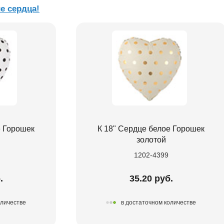
е сердца!
е Горошек
К 18" Сердце белое Горошек
золотой
1202-4399
.
35.20 руб.
оличестве
в достаточном количестве