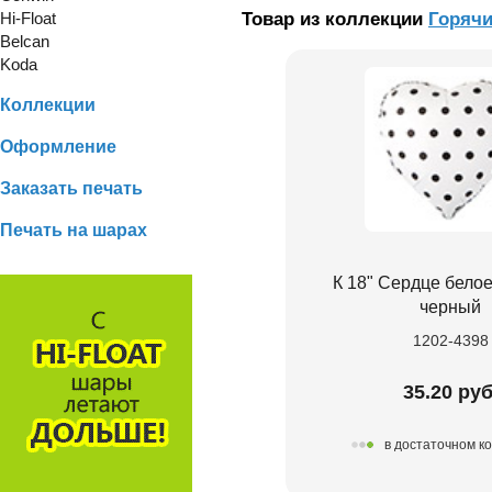
Hi-Float
Товар из коллекции
Горячи
Belcan
Koda
Коллекции
Оформление
Заказать печать
Печать на шарах
К 18" Сердце бело
черный
1202-4398
35.20 руб
в достаточном к