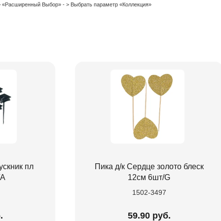
 > «Расширенный Выбор» - > Выбрать параметр «Коллекция»
ускник пл
Пика д/к Сердце золото блеск
/А
12см 6шт/G
1502-3497
.
59.90 руб.