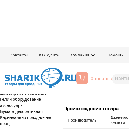
Главная
/
Товары для праздника
/
Оптовый каталог
/
Карнавально праздн
Контакты
Как купить
Компания
Помощь
Воздушные шары, все для
1502-3416
Пика д/канап
праздника
0 товаров
Расширенный поиск
Шары латексные
Шары фольгированные
Гелий оборудование
аксессуары
Происхождение товара
Бумага декоративная
Карнавально праздничная
Дженерал
Производитель
Компан
прод.