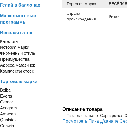
Торговая марка
ВЕСЁЛАЯ
Гелий в баллонах
Страна
Маркетинговые
Китай
происхождения
программы
Веселая затея
Каталоги
История марки
Фирменный стиль
Преимущества
Адреса магазинов
Комплекты стоек
Торговые марки
Belbal
Everts
Gemar
Anagram
Описание товара
Amscan
Пика для канапе. Сервировка. 
Qualatex
Посмотреть Пика д/канапе Се
Conwin