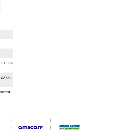
уют при
20 км.
ваются