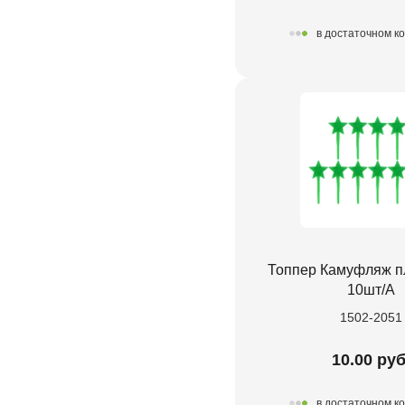
в достаточном к
Топпер Камуфляж пл
10шт/А
1502-2051
10.00 руб
в достаточном к