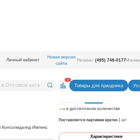
ичная прод.
/
Сервировка стола
/
Пики
/
Новая версия
Личный кабинет
(495) 748-0177
Регионы:
Москва
сайта
е Сердца асс 12см 12шт/G
Вернуться в раздел
0
Товары для праздника
Ус
Цена
70,30
руб. за шт
шт
в достаточном количестве
Поставляется партиями кратно
1 шт
 Консолидатед Импекс
Характеристики