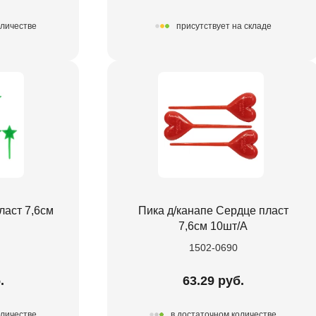
оличестве
присутствует на складе
аст 7,6см
Пика д/канапе Сердце пласт
7,6см 10шт/А
1502-0690
.
63.29 руб.
оличестве
в достаточном количестве