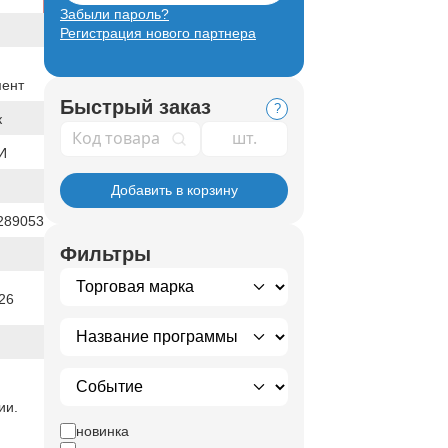
Забыли пароль?
Регистрация нового партнера
мент
Быстрый заказ
?
к
Код товара
И
Добавить в корзину
289053
Фильтры
26
ии.
новинка