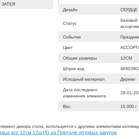
 ЗАТЕЯ
Дизайн
СЕРДЦЕ
базовый
Статус
ассорти
Событие
Праздни
Цвет
АССОРТ
Общие размеры
12СМ
Штрих код
4690390
Исходный материал
Дерево
Дата последнего
28-01-20
изменения элемента
Вес
15.000 г
Элемент декора стола, используется с другими элементами коллекц
рдца асс 12см 12шт/G на Портале оптовых закупок