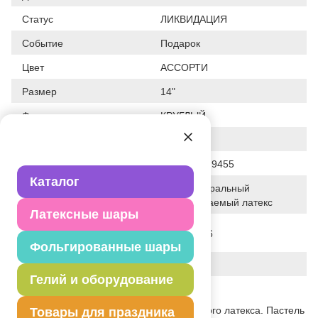
Статус
ЛИКВИДАЦИЯ
Событие
Подарок
Цвет
АССОРТИ
Размер
14"
Форма
КРУГЛЫЙ
Общие размеры
14"/36СМ
Штрих код
2905930079455
Каталог
100% натуральный
Исходный материал
биоразлагаемый латекс
Латексные шары
Дата последнего
27-07-2026
изменения элемента
Фольгированные шары
Вес
3.630 г
Гелий и оборудование
Описание товара
Высококачественный шар из натурального латекса. Пастель
Товары для праздника