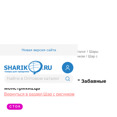
Новая версия сайта
Главная
/
Товары для праздника
/
Оптовый каталог
/
Шары
латексные
/
Круглые с рисунком
/
Шар с рисунком
/
Шар с
рисунком 14" Забавные монстрики2цв
1103-1946
Шар с рисунком 14" Забавные
монстрики2цв
Вернуться в раздел Шар с рисунком
С Т О К