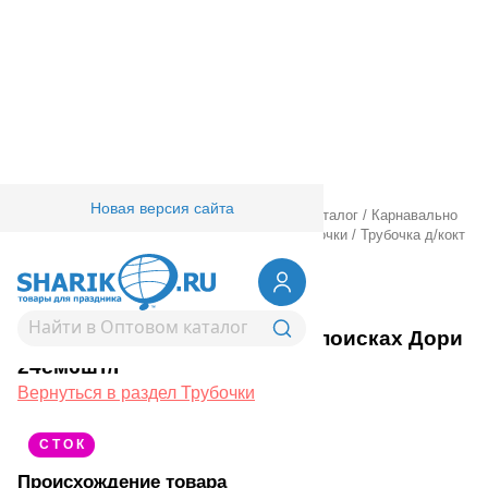
Новая версия сайта
Главная
/
Товары для праздника
/
Оптовый каталог
/
Карнавально
праздничная прод.
/
Сервировка стола
/
Трубочки
/
Трубочка д/кокт
В поисках Дори 24см6шт/Р
1502-4574
Трубочка д/кокт В поисках Дори
24см6шт/Р
Вернуться в раздел Трубочки
С Т О К
Происхождение товара