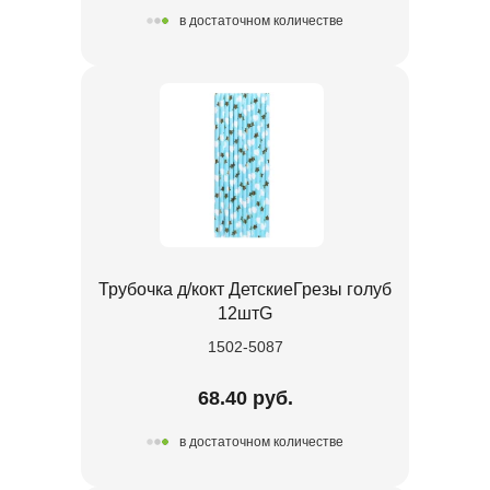
в достаточном количестве
Трубочка д/кокт ДетскиеГрезы голуб
12штG
1502-5087
68.40 руб.
в достаточном количестве