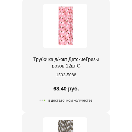
Трубочка д/кокт ДетскиеГрезы
розов 12штG
1502-5088
68.40 руб.
в достаточном количестве