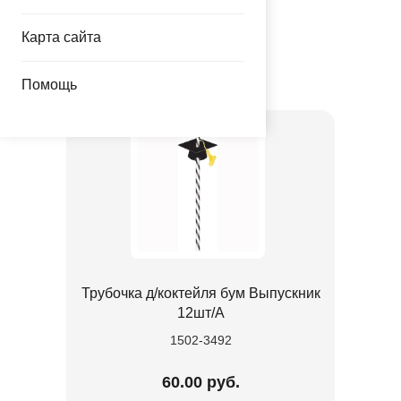
«Коллекция»
Карта сайта
Товар из раздела
Помощь
Трубочки
Трубочка д/коктейля бум Выпускник
12шт/A
1502-3492
60.00 руб.