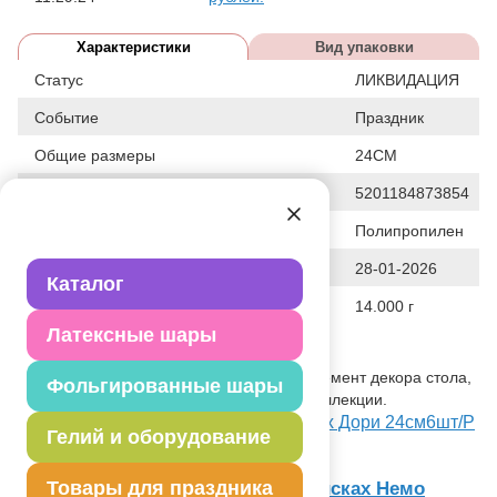
Характеристики
Вид упаковки
Статус
ЛИКВИДАЦИЯ
Событие
Праздник
Общие размеры
24СМ
Штрих код
5201184873854
Исходный материал
Полипропилен
Дата последнего изменения элемента
28-01-2026
Каталог
Вес
14.000 г
Латексные шары
Описание товара
Трубочка для коктейля. Сервировка, элемент декора стола,
Фольгированные шары
используется с другими элементами коллекции.
Посмотреть Трубочка д/кокт В поисках Дори 24см6шт/Р
Гелий и оборудование
на Портале оптовых закупок
Товары для праздника
Товар из коллекции
Дисней В поисках Немо