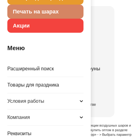
Печать на шарах
Акции
Меню
Расширенный поиск
Ф М/ФИГУРА Рыбки клоуны
1206-0830
Товары для праздника
41.30 руб.
Условия работы
в достаточном количестве
Компания
Полный список наименований в данной Коллекции воздушных шаров и
товаров для праздника вы можете выбрать и купить оптом в разделе
Реквизиты
«Продукция и Услуги» - > «Расширенный Выбор» - > Выбрать параметр