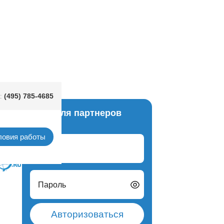
ллик Red
(495) 785-4685
:
Вход для партнеров
анные
ловия работы
Логин
Пароль
Авторизоваться