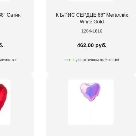
8" Сатин
К Б/РИС СЕРДЦЕ 68" Металлик
White Gold
1204-1816
б.
462.00 руб.
оличестве
в достаточном количестве