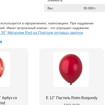
элемента
Вес
30.000 г
 используется в оформлениях, композициях. При надувании
лий. Имеет встроенный клапан - что упрощает надувание.
0" Металлик Red на Портале оптовых закупок
я
 Арбуз со
Е 12" Пастель Retro Burgundy
Red
1102-3133