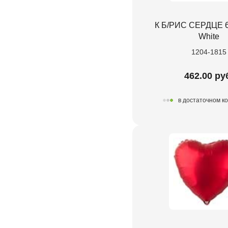
К Б/РИС СЕРДЦЕ 6
White
1204-1815
462.00 ру
в достаточном к