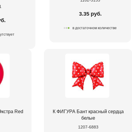
1
3.35 руб.
уб.
в достаточном количестве
утствует
Экстра Red
К ФИГУРА Бант красный сердца
белые
1207-6883