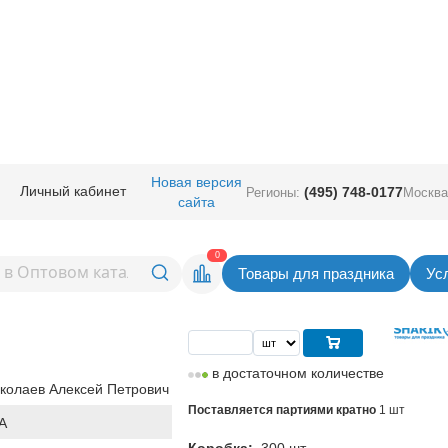
ные
/
Без рисунка
/
Сердца фольгированные
/
Р Б/РИС СЕРДЦЕ 30" Мета
Новая версия
Личный кабинет
(495) 748-0177
Регионы:
Москва
сайта
ДЦЕ 30"
Вернуться в раздел Сердца фольгиров
0
Товары для праздника
Ус
Цена
151,00
руб. за шт
в достаточном количестве
колаев Алексей Петрович
Поставляется партиями кратно
1 шт
A
Коробка:
300 шт