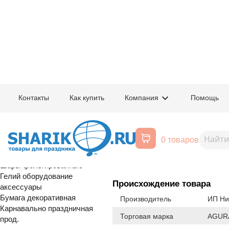
Главная
/
Товары для праздника
/
Оптовый каталог
/
Шары фольгирован
Контакты
Как купить
Компания
Помощь
Воздушные шары, все для
1204-1016
Р Б/РИС СЕР
праздника
0 товаров
Металлик Red
Расширенный поиск
Шары латексные
Шары фольгированные
Гелий оборудование
Происхождение товара
аксессуары
Бумага декоративная
Производитель
ИП Ни
Карнавально праздничная
Торговая марка
AGUR
прод.