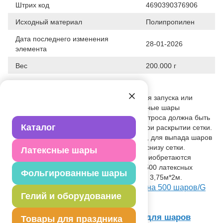
Штрих код
4690390376906
Исходный материал
Полипропилен
Дата последнего изменения
28-01-2026
элемента
Вес
200.000 г
Описание товара
Специальная сеть, предназначенная для запуска или
сброса шаров. В случае запуска, латексные шары
надуваются гелием, а линия вытяжного троса должна быть
Каталог
направлена вверх для выпуска шаров при раскрытии сетки.
При сбросе шары надуваются воздухом, для выпада шаров
вытяжная леска должна располагаться снизу сетки.
Латексные шары
Вытяжные тросы (нейлоновые лески) приобретаются
отдельно. Данная сетка рассчитана на 500 латексных
Фольгированные шары
шаров размером 9"/ 23см. Размер сетки 3,75м*2м.
Посмотреть Сеть для запуска/сброса на 500 шаров/G
Гелий и оборудование
на Портале оптовых закупок
Товар из раздела
Сети, матрицы для шаров
Товары для праздника