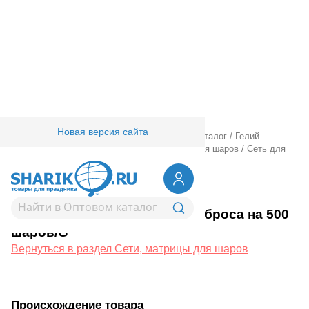
Новая версия сайта
Главная
/
Товары для праздника
/
Оптовый каталог
/
Гелий
оборудование аксессуары
/
Сети, матрицы для шаров
/
Сеть для
запуска/сброса на 500 шаров/G
1303-0060
Сеть для запуска/сброса на 500
шаров/G
Вернуться в раздел Сети, матрицы для шаров
Происхождение товара