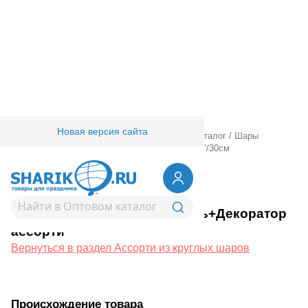
Новая версия сайта
Главная
/
Товары для праздника
/
Оптовый каталог
/
Шары
латексные
/
Ассорти из круглых шаров
/
М 12"/30см
Пастель+Декоратор ассорти
1101-0565
М 12"/30см Пастель+Декоратор
ассорти
Вернуться в раздел Ассорти из круглых шаров
Происхождение товара