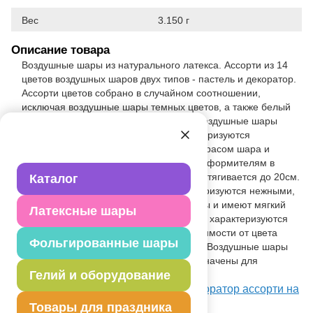
Вес
3.150 г
Описание товара
Воздушные шары из натурального латекса. Ассорти из 14
цветов воздушных шаров двух типов - пастель и декоратор.
Ассорти цветов собрано в случайном соотношении,
исключая воздушные шары темных цветов, а также белый
цвет и прозрачные воздушные шары. Воздушные шары
производства Латекс Оксидентл характеризуются
эластичным латексом, равномерным окрасом шара и
высоким качеством. Эти шары удобны оформителям в
работе благодаря хвостику, который растягивается до 20см.
Каталог
Воздушные шары типа пастель характеризуются нежными,
пастельными цветами, они непрозрачны и имеют мягкий
Латексные шары
блик. Воздушные шары типа"декоратор" характеризуются
обширной цветовой палитрой и в зависимости от цвета
Фольгированные шары
бывают полупрозрачными и матовыми. Воздушные шары
пастель и декоратор в ассорти предназначены для
Гелий и оборудование
оформления и продажи в розницу.
Посмотреть М 12"/30см Пастель+Декоратор ассорти на
Портале оптовых закупок
Товары для праздника