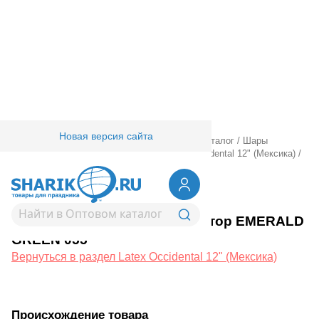
Новая версия сайта
Главная
/
Товары для праздника
/
Оптовый каталог
/
Шары
латексные
/
Круглые без рисунка
/
Latex Occidental 12" (Мексика)
/
М 12"/30см Декоратор EMERALD GREEN 055
1102-1932
М 12"/30см Декоратор EMERALD
GREEN 055
Вернуться в раздел Latex Occidental 12" (Мексика)
Происхождение товара