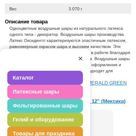
Вес
3.070 г
Описание товара
Одноцветные воздушные шары из натурального латекса
одного типа - декоратор. Воздушные шары производства
Латекс Оксидентл характеризуются эластичным латексом,
равномерным окрасом шара и высоким качеством. Эти
воздушные шары удобны оформителям в работе благодаря
хвостику, который растягивается до 20см. Воздушные шары
12"/30см Декоратор предназначены для оформления и
продажи в розницу, а также идеально подходят для
рекламной печати на воздушных шарах.
Каталог
Посмотреть М 12"/30см Декоратор EMERALD GREEN
055 на Портале оптовых закупок
Латексные шары
Товар из раздела
Latex Occidental 12" (Мексика)
Фольгированные шары
Гелий и оборудование
Товары для праздника