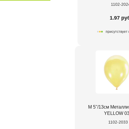
1102-202
1.97 ру
присутствует 
М 5"/13см Металл
YELLOW 0
1102-2033