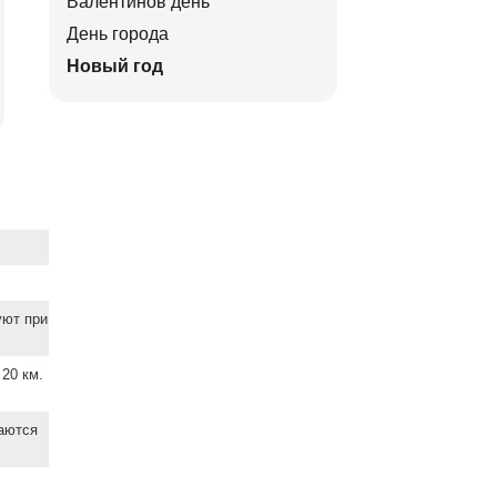
Валентинов день
День города
Новый год
уют при
20 км.
ваются