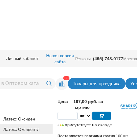
руглые без рисунка
/
Latex Occidental 5" (Мексика)
/
М 5"/13см Металли
Новая версия
Личный кабинет
(495) 748-0177
Регионы:
Москва
сайта
таллик
Вернуться в раздел Latex Occidental 5" (Мек
0
Товары для праздника
Ус
1,97
руб. за шт
Цена
197,00 руб. за
партию
Латекс Оксиден
присутствует на складе
Латекс Оксидентл
Поставляется партиями кратно
100 шт