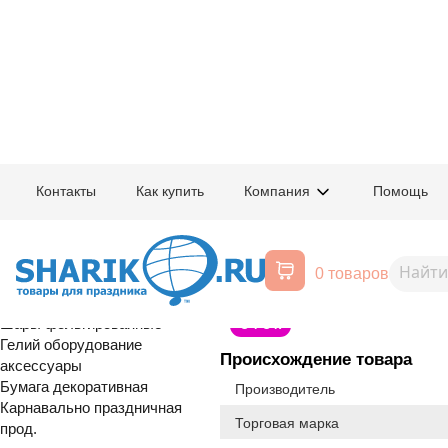
Главная
/
Товары для праздника
/
Оптовый каталог
/
Шары латексные
/
К
Контакты
Как купить
Компания
Помощь
Воздушные шары, все для
1102-2023
М 5"/13см Ме
праздника
0 товаров
APPLE GREEN 036
Расширенный поиск
Шары латексные
Шары фольгированные
С Т О К
Гелий оборудование
Происхождение товара
аксессуары
Бумага декоративная
Производитель
Карнавально праздничная
Торговая марка
прод.