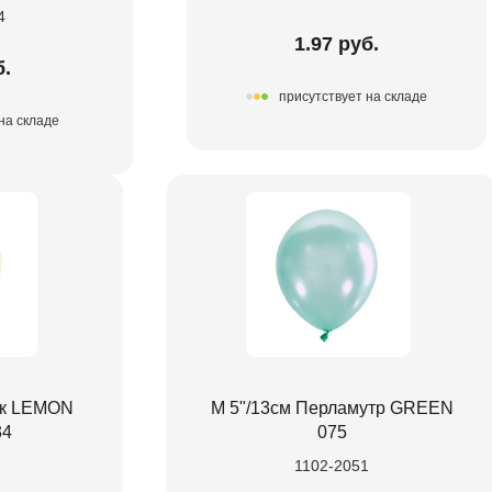
4
1.97 руб.
б.
присутствует на складе
на складе
ик LEMON
М 5"/13см Перламутр GREEN
34
075
1102-2051