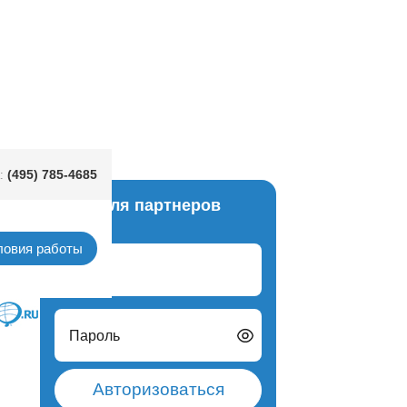
к APPLE GREEN 036
(495) 785-4685
:
Вход для партнеров
сика)
ловия работы
Логин
Пароль
Авторизоваться