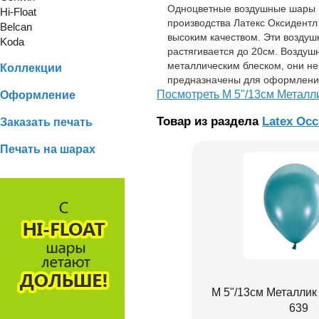
Одноцветные воздушные шары и
Hi-Float
производства Латекс Оксидент
Belcan
высоким качеством. Эти воздуш
Koda
растягивается до 20см. Возду
металлическим блеском, они н
Коллекции
предназначены для оформлени
Посмотреть М 5"/13см Металл
Оформление
Товар из раздела
Latex Occ
Заказать печать
Печать на шарах
М 5"/13см Металли
639