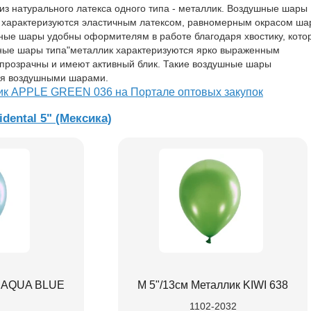
з натурального латекса одного типа - металлик. Воздушные шары
л характеризуются эластичным латексом, равномерным окрасом ша
ные шары удобны оформителям в работе благодаря хвостику, кото
шные шары типа"металлик характеризуются ярко выраженным
епрозрачны и имеют активный блик. Такие воздушные шары
я воздушными шарами.
ик APPLE GREEN 036 на Портале оптовых закупок
idental 5" (Мексика)
к AQUA BLUE
М 5"/13см Металлик KIWI 638
1102-2032