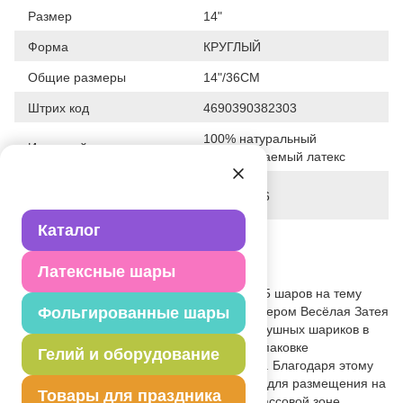
Размер
14"
Форма
КРУГЛЫЙ
Общие размеры
14"/36СМ
Штрих код
4690390382303
100% натуральный
Исходный материал
биоразлагаемый латекс
Дата последнего
28-01-2026
изменения элемента
Каталог
Вес
20.000 г
Латексные шары
Описание товара
Набор шаров из натурального латекса. 5 шаров на тему
мультфильма "Лунтик". В упаковке с хедером Весёлая Затея
Фольгированные шары
- идеальное решение для продажи воздушных шариков в
магазине самообслуживания. Шары в упаковке
Гелий и оборудование
зафиксированы на специальной планке. Благодаря этому
хорошо виден рисунок. Наборы удобны для размещения на
Товары для праздника
торговом оборудовании в зале и в прикассовой зоне