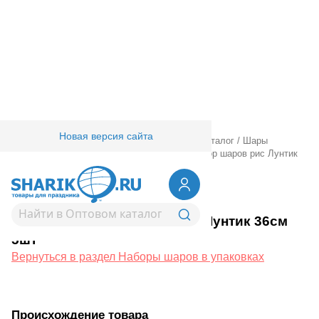
Новая версия сайта
Главная
/
Товары для праздника
/
Оптовый каталог
/
Шары
латексные
/
Наборы шаров в упаковках
/
Набор шаров рис Лунтик
36см 5шт
1111-1071
Набор шаров рис Лунтик 36см
5шт
Вернуться в раздел Наборы шаров в упаковках
Происхождение товара