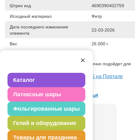
Штрих код
4690390402759
Исходный материал
Фетр
Дата последнего изменения
22-03-2026
элемента
Вес
26.000 г
Описание товара
Карнавальная маска из фетра Заяц отлично подойдет для
детских утренников, праздников.
Посмотреть Маска Заяц серый фетр/G на Портале
Каталог
оптовых закупок
Латексные шары
Товар из коллекции
Лесные Друзья
Фольгированные шары
Гелий и оборудование
Товары для праздника