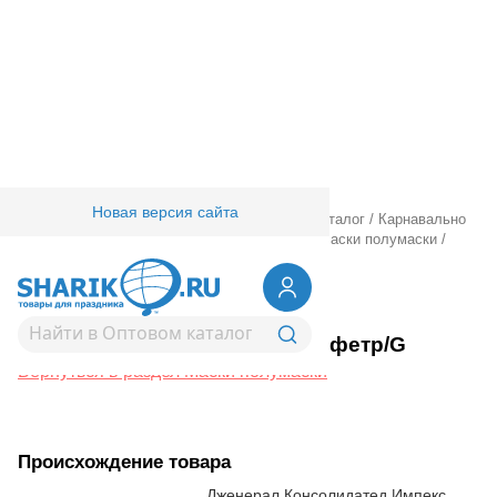
Новая версия сайта
Главная
/
Товары для праздника
/
Оптовый каталог
/
Карнавально
праздничная прод.
/
Карнавал аксессуары
/
Маски полумаски
/
Маска Заяц серый фетр/G
1501-5238
Маска Заяц серый фетр/G
Вернуться в раздел Маски полумаски
Происхождение товара
Дженерал Консолидатед Импекс