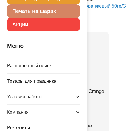
Посмотреть Наполнитель бумажный оранжевый 50гр/G
Печать на шарах
на Портале оптовых закупок
Товар из коллекции
Оранжевая
Акции
Меню
Расширенный поиск
Товары для праздника
Е 12" Пастель Retro Hermes Orange
Условия работы
1102-3132
Компания
3.35 руб.
в достаточном количестве
Реквизиты