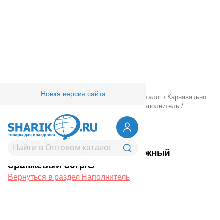
Новая версия сайта
Главная
/
Товары для праздника
/
Оптовый каталог
/
Карнавально
праздничная прод.
/
Подарочная упаковка
/
Наполнитель
/
Наполнитель бумажный оранжевый 50гр/G
1507-1856
Наполнитель бумажный
оранжевый 50гр/G
Вернуться в раздел Наполнитель