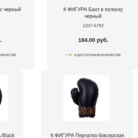
ус черный
К ФИГУРА Бант в полоску
черный
1207-6782
.
184.00 руб.
оличестве
в достаточном количестве
 Black
К ФИГУРА Перчатка боксерская