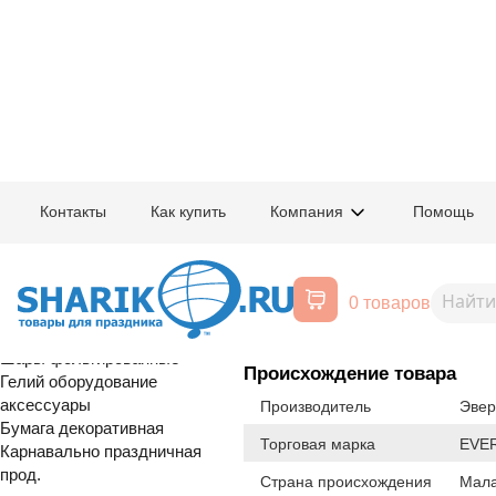
Главная
/
Товары для праздника
/
Оптовый каталог
/
Шары латексные
/
Контакты
Как купить
Компания
Помощь
Воздушные шары, все для
1107-0567
ШДМ 360Эв/2
праздника
0 товаров
Black
Расширенный поиск
Шары латексные
Шары фольгированные
Происхождение товара
Гелий оборудование
аксессуары
Производитель
Эвер
Бумага декоративная
Торговая марка
EVE
Карнавально праздничная
прод.
Страна происхождения
Мала