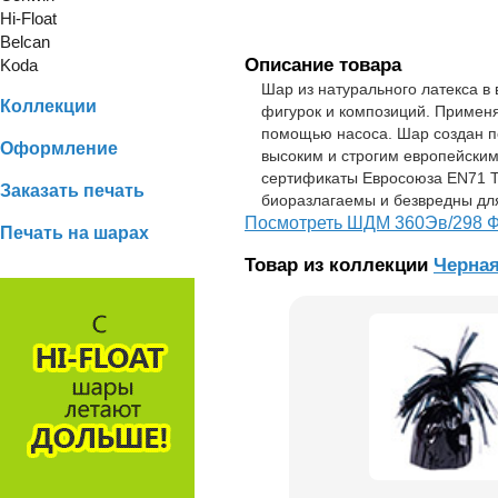
Hi-Float
Belcan
Описание товара
Koda
Шар из натурального латекса в
Коллекции
фигурок и композиций. Применя
помощью насоса. Шар создан п
Оформление
высоким и строгим европейским
сертификаты Евросоюза EN71 To
Заказать печать
биоразлагаемы и безвредны для
Посмотреть ШДМ 360Эв/298 Фэ
Печать на шарах
Товар из коллекции
Черна