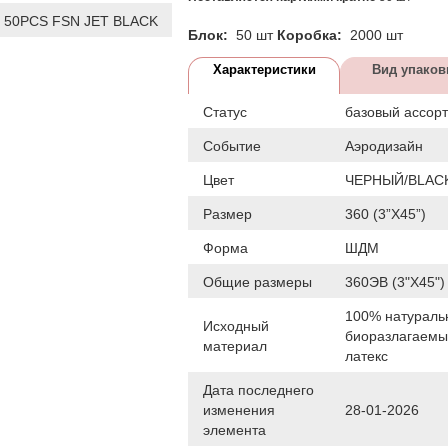
 50PCS FSN JET BLACK
Блок:
50 шт
Коробка:
2000 шт
Характеристики
Вид упаков
Статус
базовый ассор
Событие
Аэродизайн
Цвет
ЧЕРНЫЙ/BLAC
Размер
360 (3”X45”)
Форма
ШДМ
Общие размеры
360ЭВ (3"Х45")
100% натураль
Исходный
биоразлагаем
материал
латекс
Дата последнего
изменения
28-01-2026
элемента