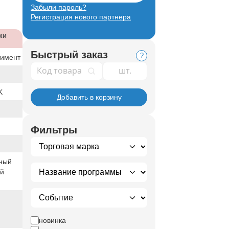
Забыли пароль?
Регистрация нового партнера
ки
Быстрый заказ
?
тимент
Код товара
K
Добавить в корзину
Фильтры
ный
ый
новинка