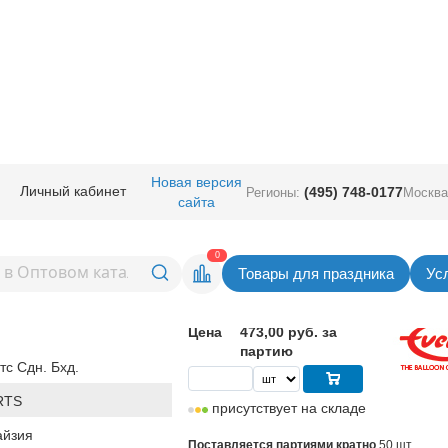
Шдм
/
ШДМ Everts (Малайзия)
/
ШДМ 360Эв/298 Фэшн Jet Black
Новая версия
Личный кабинет
(495) 748-0177
Регионы:
Москва
сайта
98 Фэшн Jet
Вернуться в раздел ШДМ Everts (Мала
0
Товары для праздника
Ус
9,46
руб. за шт
Цена
473,00 руб. за
партию
тс Сдн. Бхд.
RTS
присутствует на складе
йзия
Поставляется партиями кратно
50 шт