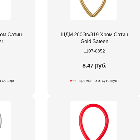
ом Сатин
ШДМ 260Эв/819 Хром Сатин
er
Gold Sateen
1107-0852
.
8.47 руб.
а складе
временно отсутствует