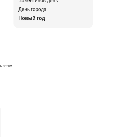
Валентинов день
День города
Новый год
ть оптом