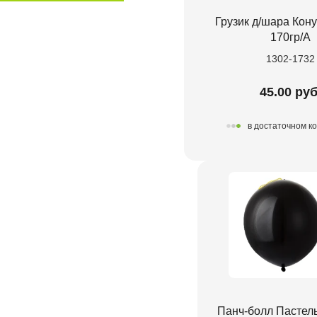
Грузик д/шара Кон
170гр/A
1302-1732
45.00 руб
в достаточном к
Панч-болл Пастель