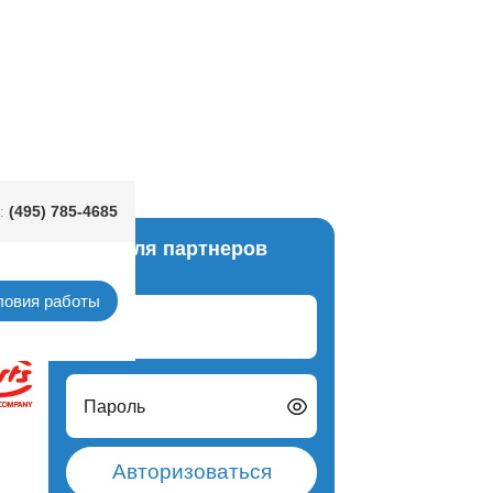
(495) 785-4685
:
Вход для партнеров
йзия)
ловия работы
Логин
Пароль
Авторизоваться