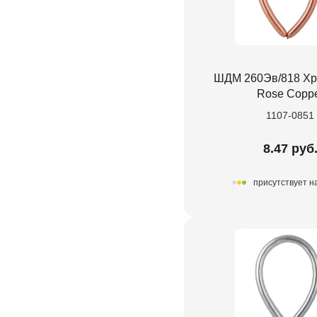
ШДМ 260Эв/818 Хр
Rose Copp
1107-0851
8.47 руб
присутствует н