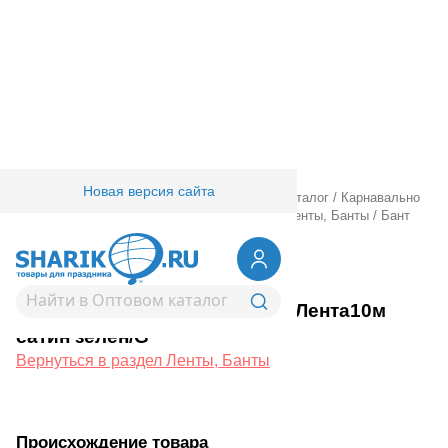
Новая версия сайта
Главная
/
Товары для праздника
/
Оптовый каталог
/
Карнавально
праздничная прод.
/
Подарочная упаковка
/
Ленты, Банты
/
Бант
Звезда10см +Лента10м сатин зелен/G
1507-1883
Бант Звезда10см +Лента10м
сатин зелен/G
Вернуться в раздел Ленты, Банты
Происхождение товара