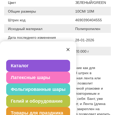
Цвет
ЗЕЛЕНЫЙ/GREEN
Общие размеры
10СМ/ 10М
Штрих код
4690390404555
Исходный материал
Полипропилен
Дата последнего изменения
28-01-2026
элемента
Вес
20.000 г
Описание товара
Каталог
Упаковка подарка имеет большое значение как для
получателя, так и для дарителя. Важный штрих в
Латексные шары
оформлении подарка – красиво завязанная лента или
бантик. Широкий выбор цветовой гаммы позволит
подобрать бант и ленту к любой подарочной упаковке и
Фольгированные шары
сделает ваш подарок действительно неповторимым и
запоминающимся. Комплект включает в себя: Бант, уже
Гелий и оборудование
собранный в форме Звезды (10см) - 1 шт, и Лента (длина
10м) - 1 шт. Цвет: зеленый Сатин. Товар закреплен на
Товары для праздника
картонном хедере с отверстием, которое позволяет крепить