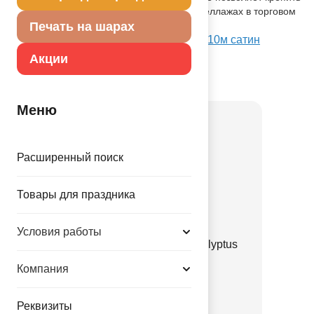
товар на крючок для размещения на стеллажах в торговом
зале.
Печать на шарах
Посмотреть Бант Звезда10см +Лента10м сатин
зелен/G на Портале оптовых закупок
Акции
Товар из коллекции
Зеленая
Меню
Расширенный поиск
Товары для праздника
Условия работы
Е 12" Пастель Retro Eucalyptus
Green
Компания
1102-3135
Реквизиты
3.35 руб.