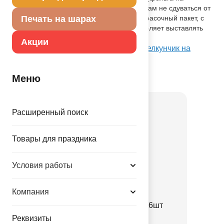
полиэтиленовой основе) позволяет шарам не сдуваться от
недели до одного месяца. Упакован в красочный пакет, с
Печать на шарах
цветным изображением шара, что позволяет выставлять
товар в не надутом виде.
Акции
Посмотреть А ФИГУРА/P70 AIR НГ Щелкунчик на
Портале оптовых закупок
Меню
Товар из коллекции
Новый год
Расширенный поиск
Товары для праздника
Условия работы
Компания
Свеча Бенгальская
ЦветнПламя16см40сек6шт
Реквизиты
1502-6992