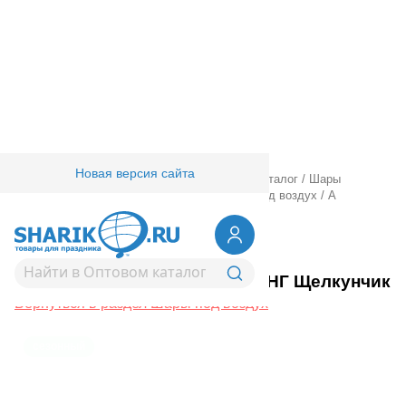
Новая версия сайта
Главная
/
Товары для праздника
/
Оптовый каталог
/
Шары
фольгированные
/
Ходячие шарики
/
Шары под воздух
/
А
ФИГУРА/P70 AIR НГ Щелкунчик
1207-4126
А ФИГУРА/P70 AIR НГ Щелкунчик
Вернуться в раздел Шары под воздух
сезонный