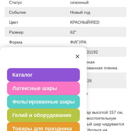
Статус
сезонный
Событие
Новый год
Цвет
КРАСНЫЙ/RED
Размер
62"
Форма
ФИГУРА
Штрих код
026635831192
Полимерная
Исходный материал
фольгированная пленка
Каталог
Дата последнего изменения
28-01-2026
элемента
Латексные шары
Вес
134.500 г
Фольгированные шары
Описание товара
Большой объемный фольгированный шар высотой 157 см,
Гелий и оборудование
который Вы можете использовать как самостоятельную
декорацию для любого праздника. Данный шар надувается
Товары для праздника
ВОЗДУХОМ. Тонкая миларовая пленка (фольга на