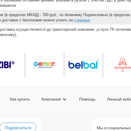
ся базовыми оптовыми ценами, указаны в рублях с учетом НДС и действ
мовывоза
е (в пределах МКАД) - 700 руб., по ближнему Подмосковью (в пределах 
 о доставке с баллонами можно узнать на
странице
доставка осуществляется до транспортной компании, услуги ТК оплачи
возчику).
Как купить
Компания
Помощь
Личный каб
Подписаться
Мы в социальных