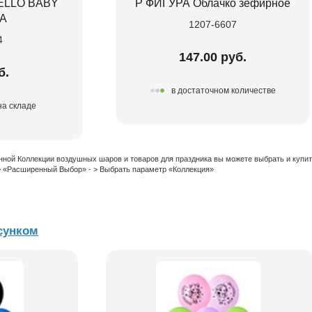
HELLO BABY
Р ФИГУРА Облачко зефирное
/A
1207-6607
4
147.00 руб.
б.
в достаточном количестве
на складе
нной Коллекции воздушных шаров и товаров для праздника вы можете выбрать и купи
 > «Расширенный Выбор» - > Выбрать параметр «Коллекция»
сунком