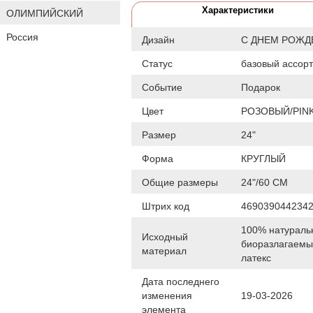
Характеристики
ОЛИМПИЙСКИЙ
Россия
Дизайн
С ДНЕМ РОЖД
Статус
базовый ассор
Событие
Подарок
Цвет
РОЗОВЫЙ/PIN
Размер
24"
Форма
КРУГЛЫЙ
Общие размеры
24"/60 СМ
Штрих код
469039044234
100% натураль
Исходный
биоразлагаем
материал
латекс
Дата последнего
изменения
19-03-2026
элемента