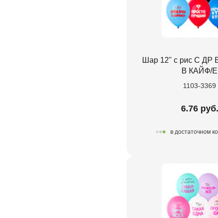
Шар 12" с рис С Д
В КАЙФ/E
1103-3369
6.76 руб
в достаточном к