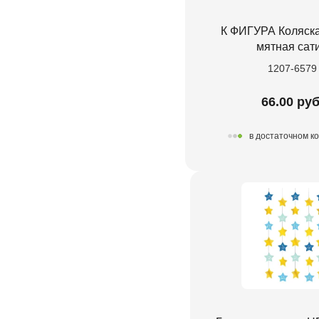
К ФИГУРА Коляск
мятная сат
1207-6579
66.00 руб
в достаточном к