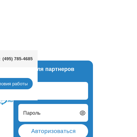
д розовый
(495) 785-4685
:
Вход для партнеров
унком
ловия работы
Логин
Пароль
Авторизоваться