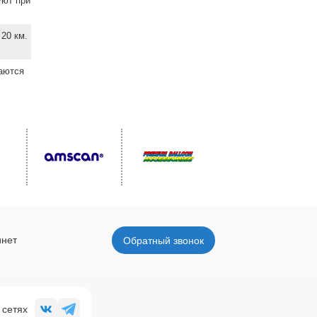
уют при
20 км.
ваются
инет
Обратный звонок
 сетях