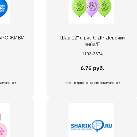
Р БРО ЖИВИ
Шар 12" с рис С ДР Девочки
чиби/E
1103-3374
.
6.76 руб.
оличестве
в достаточном количестве