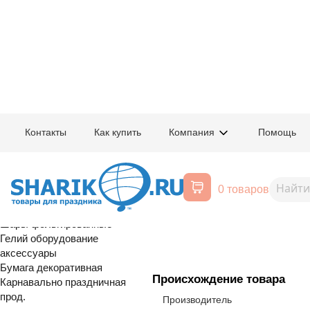
Главная
/
Товары для праздника
/
Оптовый каталог
/
Шары латексные
/
К
Контакты
Как купить
Компания
Помощь
Воздушные шары, все для
1103-2374
Шар с рисунк
праздника
0 товаров
розовый
Расширенный поиск
Шары латексные
Шары фольгированные
Гелий оборудование
аксессуары
Бумага декоративная
Происхождение товара
Карнавально праздничная
прод.
Производитель