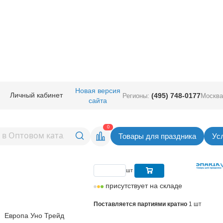
руглые с рисунком
/
Шар с рисунком
/
Шар с рисунком 24" ДР Велосипе
Новая версия
Личный кабинет
(495) 748-0177
Регионы:
Москва
сайта
ом 24" ДР Велосипед
Вернуться в раздел Шар с рис
0
Товары для праздника
Ус
Цена
173,00
руб. за шт
шт
присутствует на складе
Поставляется партиями кратно
1 шт
Европа Уно Трейд