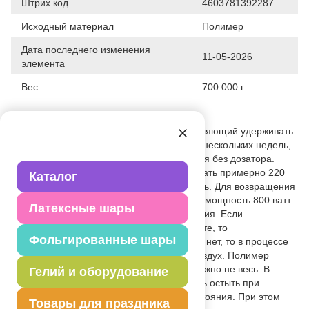
Штрих код
4603781392287
Исходный материал
Полимер
Дата последнего изменения
11-05-2026
элемента
Вес
700.000 г
Описание товара
Уникальный полимерный состав, позволяющий удерживать
гелий в латексном шаре от 08 часов до нескольких недель,
шар обрабатывается изнутри. Продается без дозатора.
Этого количества хватит, чтобы обработать примерно 220
Каталог
шариков 12". Зимой гель может загустеть. Для возвращения
свойств: 1) Поместить в микроволновку, мощность 800 ватт.
Латексные шары
2) Греть до 3 минут до горячего состояния. Если
микроволновая печь позволяет по высоте, то
Фольгированные шары
предварительно открутить крышку, если нет, то в процессе
нагревания 1 раз аккуратно стравить воздух. Полимер
примет жидкую консистенцию, но возможно не весь. В
Гелий и оборудование
середине могут остаться сгустки. 3) Дать остыть при
комнатной температуре до теплого состояния. При этом
Товары для праздника