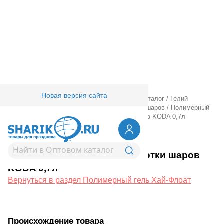
Новая версия сайта
Главная
/
Товары для праздника
/
Оптовый каталог
/
Гелий
оборудование аксессуары
/
Аксессуары для шаров
/
Полимерный
гель Хай-Флоат
/
Средство д/обработки шаров KODA 0,7л
1302-1320
Средство д/обработки шаров
KODA 0,7л
Вернуться в раздел Полимерный гель Хай-Флоат
Происхождение товара