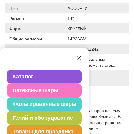
Цвет
АССОРТИ
Размер
14"
Форма
КРУГЛЫЙ
Общие размеры
14"/36СМ
Штрих код
4690390452242
100% натуральный
Исходный материал
биоразлагаемый латекс
Дата последнего
Каталог
28-01-2026
изменения элемента
Латексные шары
Вес
20.000 г
Фольгированные шары
Описание товара
Набор шаров из натурального латекса. 5 шаров на тему
мультфильма "Фиксики". Коллекция Фиксики Комиксы. В
Гелий и оборудование
упаковке с хедером Весёлая Затея - идеальное решение
для продажи воздушных шариков в магазине
Товары для праздника