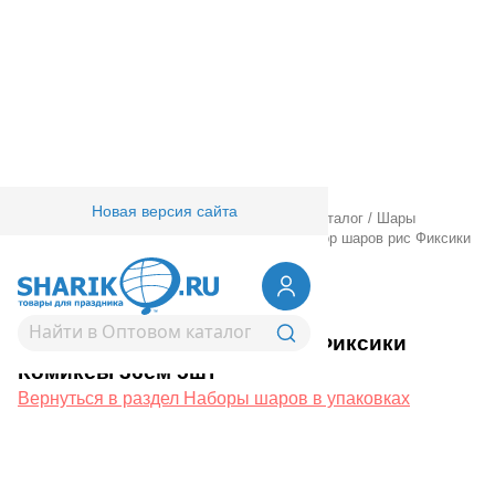
Новая версия сайта
Главная
/
Товары для праздника
/
Оптовый каталог
/
Шары
латексные
/
Наборы шаров в упаковках
/
Набор шаров рис Фиксики
Комиксы 36см 5шт
1111-1148
Набор шаров рис Фиксики
Комиксы 36см 5шт
Вернуться в раздел Наборы шаров в упаковках